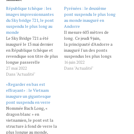
République tchèque : les
Pyrénées : le deuxième
images impressionnantes
pont suspendu le plus long
du Sky bridge 721, le pont
au monde inauguré en
suspendu le plus long au
Andorre
monde
Il mesure 603 mètres de
Le Sky Bridge 721 a été
long. Ce jeudi 9 juin,
inauguré le 13 mai dernier
la principauté d'Andorre a
en République tchèque et
inauguré l'un des ponts
revendique son titre de plus
suspendus les plus longs
longue passerelle
au monde. Située à Canillo,
16 juin 2022
suspendue du monde, un
27 mai 2022
la structure également
Dans "Actualité"
record détenu auparavant
Dans "Actualité"
appelée pont
par un pont situé au
tibétain mesure 603 mètres
«Regarder en bas est
Portugal. Installé entre
de long. Seul le Sky
effrayant» : le Vietnam
deux sommets de la
bridge situé en République
inaugure un gigantesque
montagne Kralicky
tchèque, long de 721
pont suspendu en verre
Snezník, l’édifice s'étend
mètres, est plus long.
Nommée Bach Long, «
sur une distance
https://youtu.be/OY3IsZzmsZk
dragon blanc » en
incroyable…
Avis aux amateurs de
vietnamien, le pont est la
sensations fortes,…
structure à fond de verre la
plus longue au monde,