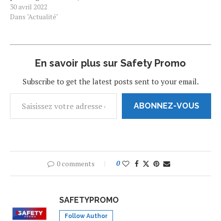
affirme ses exploitants.
30 avril 2022
Par Le Parisien avec AFP
Dans "Actualité"
Le 29 avril 2022 à 17h47 Un
pont vertigineux. Le
Vietnam a inauguré
vendredi 29 avril une toute
En savoir plus sur Safety Promo
nouvelle passerelle…
Subscribe to get the latest posts sent to your email.
ABONNEZ-VOUS
0 comments
0
SAFETYPROMO
Follow Author