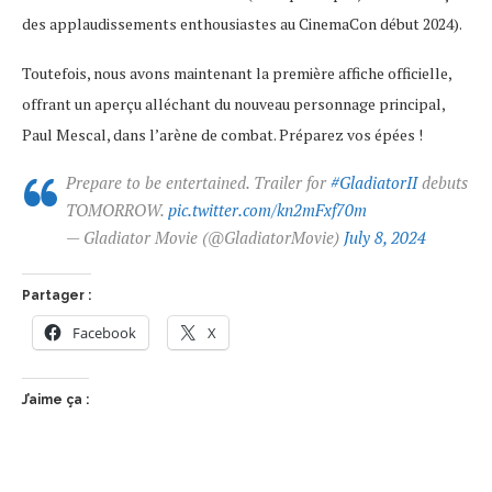
des applaudissements enthousiastes au CinemaCon début 2024).
Toutefois, nous avons maintenant la première affiche officielle,
offrant un aperçu alléchant du nouveau personnage principal,
Paul Mescal, dans l’arène de combat. Préparez vos épées !
Prepare to be entertained. Trailer for
#GladiatorII
debuts
TOMORROW.
pic.twitter.com/kn2mFxf70m
— Gladiator Movie (@GladiatorMovie)
July 8, 2024
Partager :
Facebook
X
J’aime ça :