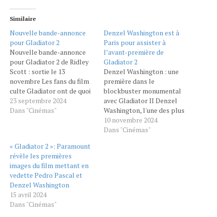
Similaire
Nouvelle bande-annonce
Denzel Washington est à
pour Gladiator 2
Paris pour assister à
Nouvelle bande-annonce
l’avant-première de
pour Gladiator 2 de Ridley
Gladiator 2
Scott : sortie le 13
Denzel Washington : une
novembre Les fans du film
première dans le
culte Gladiator ont de quoi
blockbuster monumental
se réjouir. La nouvelle
23 septembre 2024
avec Gladiator II Denzel
bande-annonce tant
Dans "Cinémas"
Washington, l'une des plus
attendue pour Gladiator 2,
grandes figures du cinéma,
10 novembre 2024
réalisée par Ridley Scott,
fait son entrée dans une
Dans "Cinémas"
vient d’être dévoilée,
production d'une envergure
« Gladiator 2 »: Paramount
offrant un aperçu
inédite pour lui : Gladiator
révèle les premières
spectaculaire de ce qui
II. Acteur incontournable et
images du film mettant en
s’annonce comme un
respecté pour sa présence
vedette Pedro Pascal et
événement…
marquante à l’écran,
Denzel Washington
Washington confie n'avoir
15 avril 2024
jamais joué…
Dans "Cinémas"