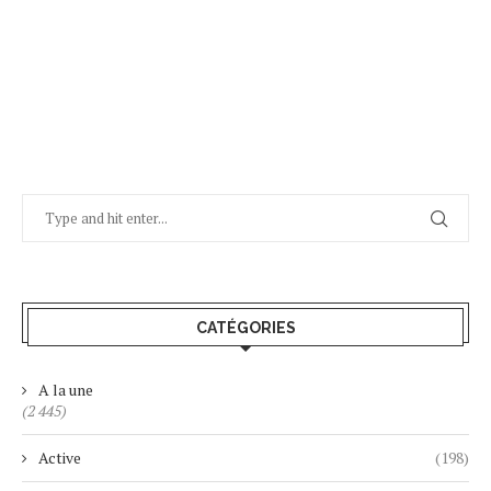
CATÉGORIES
A la une
(2 445)
Active
(198)