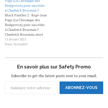
Page (La Chronique des
Cette nouvelle série, par la
brio le duc de Hastings
Bridgerton) pour succéder
créatrice de Grey's
dans La Chronique des
à Chadwick Boseman ?
Anatomy,…
Bridgerton et surtout il doit
Black Panther 2 : Regé-Jean
reprendre au cinéma le…
Page (La Chronique des
Bridgerton) pour succéder
à Chadwick Boseman ?
Chadwick Boseman, mort
en août 2020 d'un cancer du
11 février 2021
côlon, ne sera pas
Dans "Actualité"
remplacé dans Black
Panther 2 : son personnage
T'Challa ne sera donc pa de
retour dans la suite. En
En savoir plus sur Safety Promo
revanche, il…
Subscribe to get the latest posts sent to your email.
ABONNEZ-VOUS