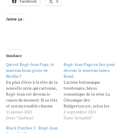
Facebook
X
J’aime ça :
Similaire
Qui est Regé-Jean Page, le
Regé-Jean Page en lice pour
nouveau beau gosse de
devenir le nouveau James
Netflix ?
Bond
En plus d'être à la tête de la
L'acteur britannique
nouvelle série qui cartonne,
trentenaire, héros
Regé-Jean est devenu le
romantique de la série La
canon du moment. Si sa tête
Chronique des
et son incroyable charme
Bridgerton est, selon les
ne vous disent rien, c'est
11 janvier 2021
bookmakers anglais, l'un
2 septembre 2021
que vous n'êtes pas encore
Dans "Cinémas"
des favoris à la succession
Dans "Actualité"
tombé en amour devant La
de Daniel Craig. Il est beau,
Black Panther 2 : Regé-Jean
Chronique des Bridgerton.
il est jeune, il a incarné avec