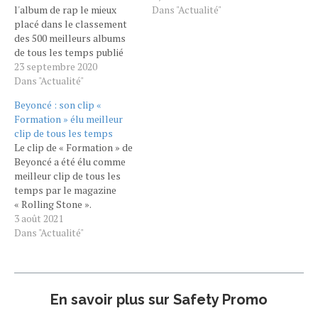
l'album de rap le mieux
Dans "Actualité"
placé dans le classement
des 500 meilleurs albums
de tous les temps publié
par le magazine Rolling
23 septembre 2020
Stone. Le classement
Dans "Actualité"
original des 500 meilleurs
Beyoncé : son clip «
albums de tout les temps a
Formation » élu meilleur
été publié en 2003. Cette
clip de tous les temps
année, le magazine Rolling
Le clip de « Formation » de
Stone a décidé de le
Beyoncé a été élu comme
mettre…
meilleur clip de tous les
temps par le magazine
« Rolling Stone ».
https://twitter.com/Hyconiqmag_/status/1421231472283955205?
3 août 2021
s=19 Beyoncé continue de
Dans "Actualité"
marquer un peu plus
l’Histoire de la musique. La
femme de Jay-Z vient de se
voir décerner une
En savoir plus sur Safety Promo
récompense très
prestigieuse. En effet, son