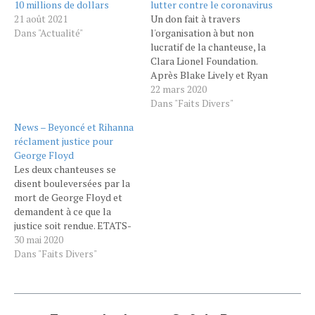
10 millions de dollars
lutter contre le coronavirus
21 août 2021
Un don fait à travers
Dans "Actualité"
l'organisation à but non
lucratif de la chanteuse, la
Clara Lionel Foundation.
Après Blake Lively et Ryan
Reynolds, Justin
22 mars 2020
Timberlake ou encore Lady
Dans "Faits Divers"
Gaga, Rihanna est la
News – Beyoncé et Rihanna
dernière célébrité en date à
réclament justice pour
se mobiliser pour lutter
George Floyd
contre le coronavirus. La
Les deux chanteuses se
chanteuse a fait un don de…
disent bouleversées par la
mort de George Floyd et
demandent à ce que la
justice soit rendue. ETATS-
UNIS - L’arrestation et
30 mai 2020
l’inculpation de Derak
Dans "Faits Divers"
Chauvin pour homicide
involontaire après la mort
de George Floyd n’ont pas
calmé les tensions. Dans la