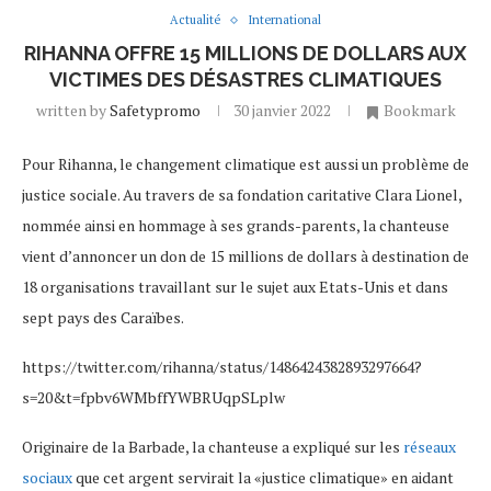
Actualité
International
RIHANNA OFFRE 15 MILLIONS DE DOLLARS AUX
VICTIMES DES DÉSASTRES CLIMATIQUES
written by
Safetypromo
30 janvier 2022
Bookmark
Pour Rihanna, le changement climatique est aussi un problème de
justice sociale. Au travers de sa fondation caritative Clara Lionel,
nommée ainsi en hommage à ses grands-parents, la chanteuse
vient d’annoncer un don de 15 millions de dollars à destination de
18 organisations travaillant sur le sujet aux Etats-Unis et dans
sept pays des Caraïbes.
https://twitter.com/rihanna/status/1486424382893297664?
s=20&t=fpbv6WMbffYWBRUqpSLplw
Originaire de la Barbade, la chanteuse a expliqué sur les
réseaux
sociaux
que cet argent servirait la «justice climatique» en aidant