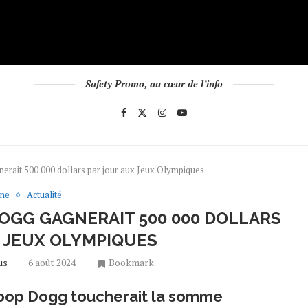
Safety Promo, au cœur de l’info
erait 500 000 dollars par jour aux Jeux Olympiques
une
Actualité
OGG GAGNERAIT 500 000 DOLLARS
X JEUX OLYMPIQUES
us
6 août 2024
Bookmark
noop Dogg toucherait la somme