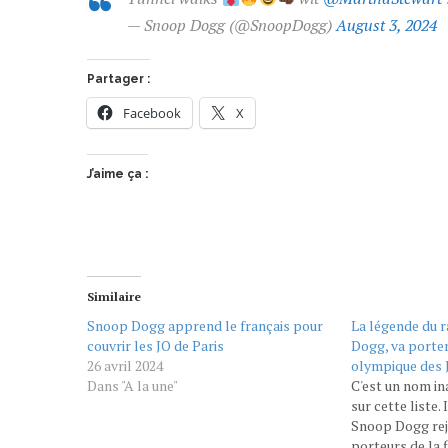
— Snoop Dogg (@SnoopDogg)
August 3, 2024
Partager :
Facebook
X
J’aime ça :
Similaire
Snoop Dogg apprend le français pour
La légende du 
couvrir les JO de Paris
Dogg, va porte
26 avril 2024
olympique des 
Dans "A la une"
C'est un nom in
sur cette liste.
Snoop Dogg rejo
porteurs de la