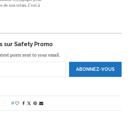
e de son relais. C'est à
 l'icône du rap
bulera fièrement avec
ain ce vendredi 26…
us sur Safety Promo
atest posts sent to your email.
ABONNEZ-VOUS
0