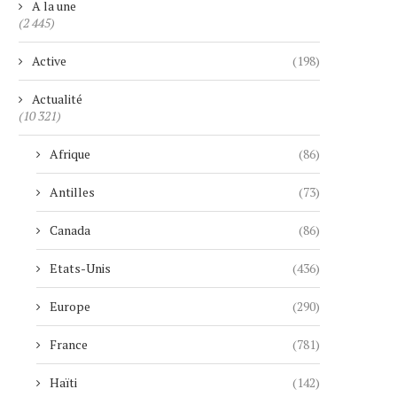
A la une
(2 445)
Active
(198)
Actualité
(10 321)
Afrique
(86)
Antilles
(73)
Canada
(86)
Etats-Unis
(436)
Europe
(290)
France
(781)
Haïti
(142)