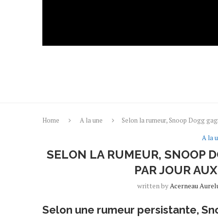
Home
A la une
Selon la rumeur, Snoop Dogg gagn
A la 
SELON LA RUMEUR, SNOOP D
PAR JOUR AU
written by
Acerneau Aurel
Selon une rumeur persistante, S