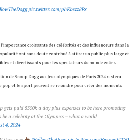
llowTheDogg
pic.twitter.com/phKbezz8Px
’importance croissante des célébrités et des influenceurs dans la
ularité ont sans doute contribué à attirer un public plus large et
ibles et divertissants pour les spectateurs du monde entier.
ipation de Snoop Dogg aux Jeux olympiques de Paris 2024 restera
 pop et le sport peuvent se rejoindre pour créer des moments
op gets paid $500k a day plus expenses to be here promoting
o be a celebrity at the Olympics – what a world
st 4, 2024
!! Dressage
#FollowTheDogg
pic.twitter.com/RwamgI4T20