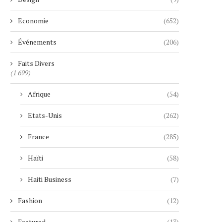
Economie
(652)
Événements
(206)
Faits Divers
(1 699)
Afrique
(54)
Etats-Unis
(262)
France
(285)
Haïti
(58)
Haiti Business
(7)
Fashion
(12)
Featured
(13)