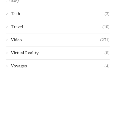
(1 446)
Tech
(2)
GMAIL VA METTRE FIN À L’ENVOI
AYA NAKAMURA ET LE RAP
D’E-MAILS DEPUIS...
ONT OFFICIALISÉ...
Travel
(10)
8 août 2026
7 août 2026
Video
(231)
Virtual Reality
(8)
Voyages
(4)