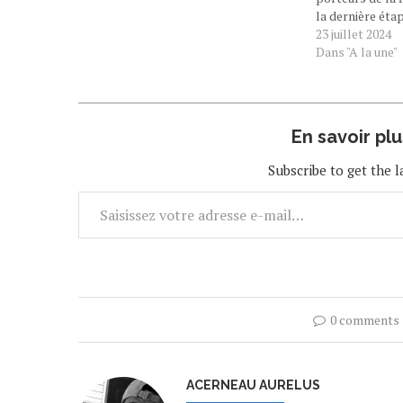
la dernière étap
Saint-Denis que
23 juillet 2024
américain déam
Dans "A la une"
la flamme en m
En savoir pl
Subscribe to get the l
0 comments
ACERNEAU AURELUS