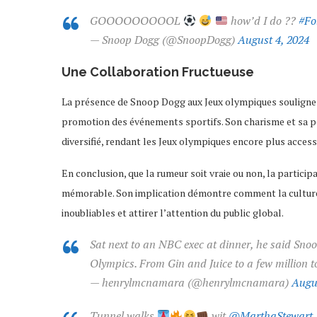
GOOOOOOOOOL
how’d I do ??
#Fo
— Snoop Dogg (@SnoopDogg)
August 4, 2024
Une Collaboration Fructueuse
La présence de Snoop Dogg aux Jeux olympiques souligne l
promotion des événements sportifs. Son charisme et sa pop
diversifié, rendant les Jeux olympiques encore plus access
En conclusion, que la rumeur soit vraie ou non, la partic
mémorable. Son implication démontre comment la culture
inoubliables et attirer l’attention du public global.
Sat next to an NBC exec at dinner, he said Sno
Olympics. From Gin and Juice to a few million t
— henrylmcnamara (@henrylmcnamara)
Augu
Tunnel walks
wit
@MarthaStewart