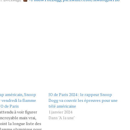
rap américain, Snoop
JO de Paris 2024 : le rappeur Snoop
r vendredi la flamme
Dogg va couvrir les épreuves pour une
JO de Paris
télé américaine
attendu à voir figurer
1 janvier 2024
 Incroyable mais vrai,
Dans "A la une"
int la longue liste des
 flamme olympique pour