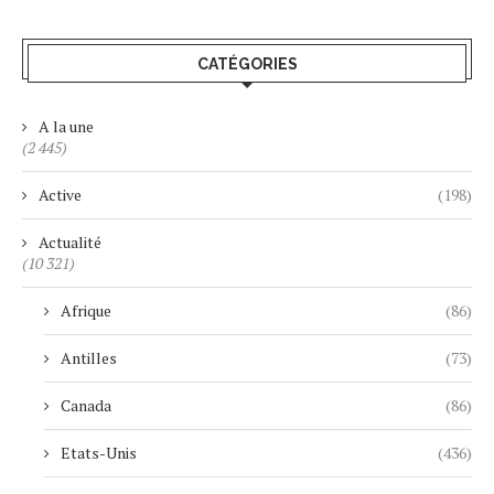
CATÉGORIES
A la une
(2 445)
Active
(198)
Actualité
(10 321)
Afrique
(86)
Antilles
(73)
Canada
(86)
Etats-Unis
(436)