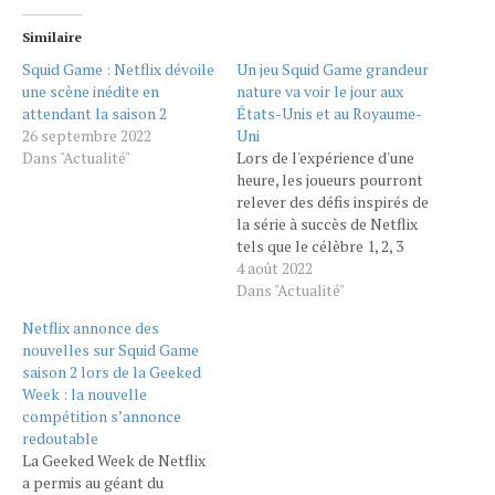
Similaire
Squid Game : Netflix dévoile
Un jeu Squid Game grandeur
une scène inédite en
nature va voir le jour aux
attendant la saison 2
États-Unis et au Royaume-
26 septembre 2022
Uni
Dans "Actualité"
Lors de l'expérience d'une
heure, les joueurs pourront
relever des défis inspirés de
la série à succès de Netflix
tels que le célèbre 1, 2, 3
soleil ou l'épreuve des
4 août 2022
carreaux de verres. Squid
Dans "Actualité"
Game va devenir réalité. La
Netflix annonce des
société de jeux interactifs
nouvelles sur Squid Game
Immersive Gamebox a
saison 2 lors de la Geeked
annoncé avoir développé
Week : la nouvelle
un jeu…
compétition s’annonce
redoutable
La Geeked Week de Netflix
a permis au géant du