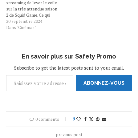
streaming de lever le voile
sur la très attendue saison
2 de Squid Game. Ce qui
s'annonce comme l'un des
20 septembre 2024
événements majeurs de la
Dans "Cinémas"
fin d'année pour la
plateforme démarre déjà sa
campagne promotionnelle.
Contrairement aux petites
En savoir plus sur Safety Promo
productions, où les…
Subscribe to get the latest posts sent to your email.
ABONNEZ-VOUS
0 comments
0
previous post