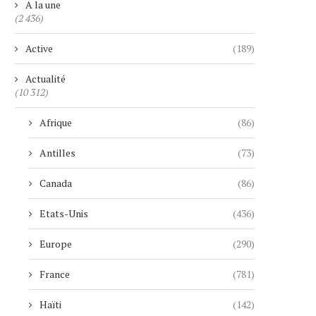
A la une
(2 436)
Active
(189)
Actualité
(10 312)
Afrique
(86)
Antilles
(73)
Canada
(86)
Etats-Unis
(436)
Europe
(290)
France
(781)
Haïti
(142)