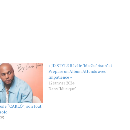
« JD STYLE Révèle ‘Ma Guérison’ et
Prépare un Album Attendu avec
Impatience »
12 janvier 2024
Dans "Musique"
voile “CARLŌ”, son tout
solo
025