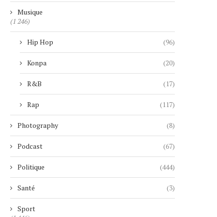
Musique
(1 246)
HONOR LANCERA SON ROBOT
APRÈS MICHAEL JACKSON,
PHONE LE 12 AOÛT
JACKSON PASSE À LA.
Hip Hop
(96)
4 août 2026
4 août 2026
Konpa
(20)
R&B
(17)
Rap
(117)
Photography
(8)
Podcast
(67)
Politique
(444)
Santé
(3)
Sport