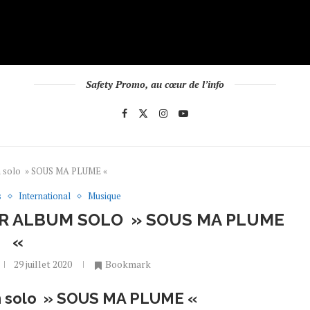
Safety Promo, au cœur de l’info
bum solo » SOUS MA PLUME «
s
International
Musique
IER ALBUM SOLO » SOUS MA PLUME
«
29 juillet 2020
Bookmark
um solo » SOUS MA PLUME «