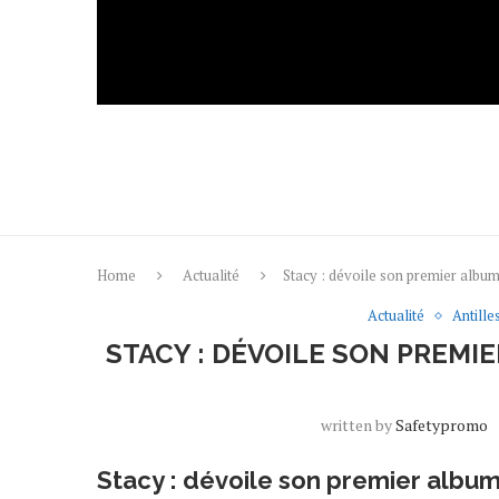
Home
Actualité
Stacy : dévoile son premier al
Actualité
Antille
STACY : DÉVOILE SON PREM
written by
Safetypromo
Stacy : dévoile son premier alb