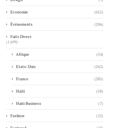
Economie
(652)
Événements
(206)
Faits Divers
(1 699)
Afrique
(54)
Etats-Unis
(262)
France
(285)
Haïti
(58)
Haiti Business
(7)
Fashion
(12)
Featured
(13)