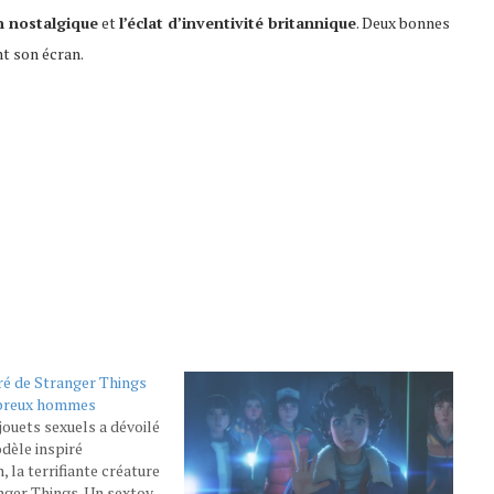
n nostalgique
et
l’éclat d’inventivité britannique
. Deux bonnes
t son écran.
ré de Stranger Things
mbreux hommes
ouets sexuels a dévoilé
dèle inspiré
la terrifiante créature
anger Things. Un sextoy