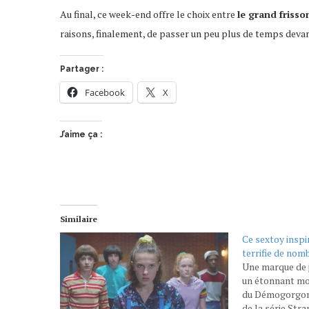
Au final, ce week-end offre le choix entre
le grand frisso
raisons, finalement, de passer un peu plus de temps devan
Partager :
Facebook
X
J’aime ça :
Similaire
Ce sextoy inspi
terrifie de no
Une marque de j
un étonnant mo
du Démogorgon, 
de la série Str