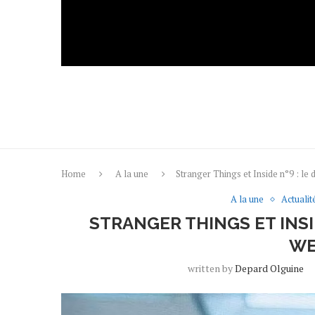
Home
A la une
Stranger Things et Inside n°9 : le
A la une
Actualit
STRANGER THINGS ET INSID
WE
written by
Depard Olguine