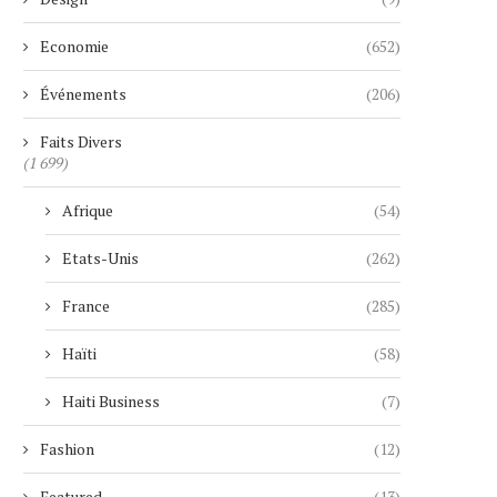
Economie
(652)
Événements
(206)
Faits Divers
(1 699)
Afrique
(54)
Etats-Unis
(262)
France
(285)
Haïti
(58)
Haiti Business
(7)
Fashion
(12)
Featured
(13)