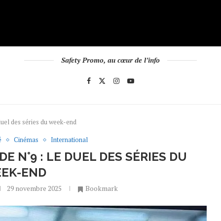
Safety Promo, au cœur de l’info
 duel des séries du week-end
é
Cinémas
International
E N°9 : LE DUEL DES SÉRIES DU
EK-END
29 novembre 2025
Bookmark