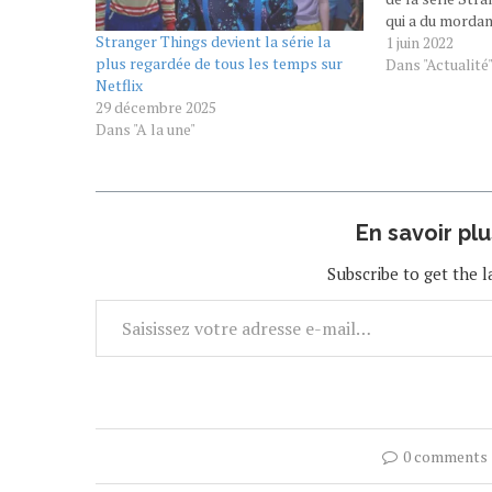
qui a du mordan
Stranger Things devient la série la
domaine, Fleshl
1 juin 2022
plus regardée de tous les temps sur
de ce monstre p
Dans "Actualité
Netflix
plus particuli
29 décembre 2025
pour hommes. 
Dans "A la une"
En savoir pl
Subscribe to get the l
0 comments