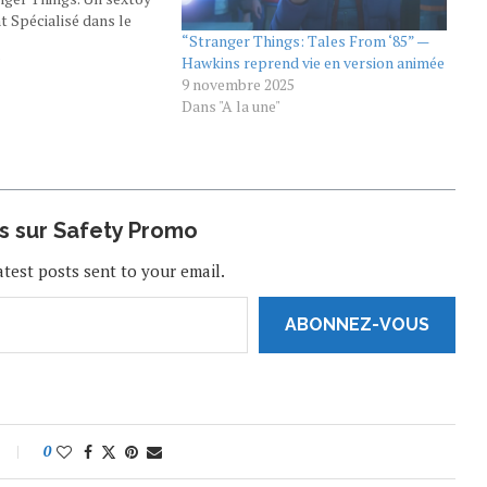
t Spécialisé dans le
“Stranger Things: Tales From ‘85” —
ight s’est donc inspiré
Hawkins reprend vie en version animée
our créer un sextoy et
"
9 novembre 2025
èrement un masturbateur
Dans "A la une"
Pas besoin…
us sur Safety Promo
atest posts sent to your email.
ABONNEZ-VOUS
0