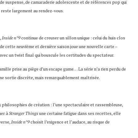
e de suspense, de camaraderie adolescente et de références pop qui
i, reste largement au rendez-vous.
,
Inside n°9
continue de creuser un sillon unique : celui du huis clos
de cette neuvième et dernière saison joue une nouvelle carte –
vec un twist final qui bouscule les certitudes du spectateur.
amille prise au piège d’un escape game… La série n’a rien perdu de
 Une sortie discrète, mais remarquablement maîtrisée.
x philosophies de création : l’une spectaculaire et rassembleuse,
her à
Stranger Things
une certaine fatigue dans ses recettes, elle
verse,
Inside n°9
choisit l’exigence et l’audace, au risque de