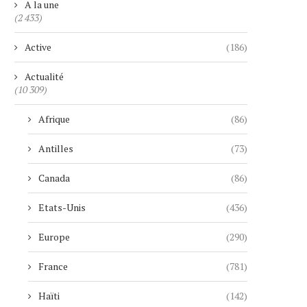
A la une
(2 433)
Active
(186)
Actualité
(10 309)
Afrique
(86)
Antilles
(73)
Canada
(86)
Etats-Unis
(436)
Europe
(290)
France
(781)
Haïti
(142)