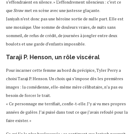
s’effondraient en silence. » L’effondrement silencieux : c’est ce
que
Straw
met en scène avec une justesse glaçante.
Janiyah n’est donc pas une héroïne sortie de nulle part. Elle est
une mosaïque. Une somme de douleurs vraies, de nuits sans
sommeil, de refus de crédit, de journées à jongler entre deux
boulots et une garde d’enfants impossible.
Taraji P. Henson, un rôle viscéral
Pour incarner cette femme au bord du précipice, Tyler Perry a
choisi Taraji P. Henson. Un choix qui s’impose dès les premières
images : la comédienne, elle-même mère célibataire, n’a pas eu
besoin de forcer le trait.
« Ce personnage me terrifiait, confie-t-elle. J’y ai vu mes propres
années de galère. J’ai puisé dans tout ce que j’avais refoulé pour la
faire exister. »
Ce qui l’a le plus bouleversée : ce sentiment que Janiyah pourrait