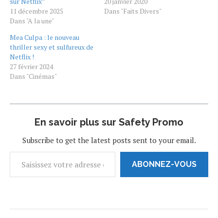
sur Netflix”
faire éclater la vérité. Un
20 janvier 2020
11 décembre 2025
film de Tyler Perry. Ce film
Dans "Faits Divers"
Dans "A la une"
policier produit en 2020 est
une film Netflix Original
Mea Culpa : le nouveau
avec Crystal Fox dans le
thriller sexy et sulfureux de
rôle principal. Le film…
Netflix !
27 février 2024
Dans "Cinémas"
En savoir plus sur Safety Promo
Subscribe to get the latest posts sent to your email.
ABONNEZ-VOUS