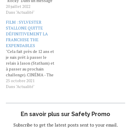
"Rocky" Dans un message
posté sur Instagram,
20 juillet 2022
Sylvester Stallone s’en
Dans "Actualité"
prend à Irwin Winkler, le
FILM : SYLVESTER
producteur de la saga
STALLONE QUITTE
"Rocky". L’acteur explique
DÉFINITIVEMENT LA
qu’on l’a privé des droits du
FRANCHISE THE
personnage qu’il a créé
EXPENDABLES
au…
"Cela fait près de 12 ans et
je suis prêt à passer le
relais à Jason (Statham) et
à passer au prochain
challenge). CINÉMA - The
Expendables et Sylvester
25 octobre 2021
Stallone, c’est fini. L’acteur
Dans "Actualité"
de 75 ans a annoncé dans
une vidéo postée sur
Instagram qu’il quittait la
franchise qu’il a créée après
En savoir plus sur Safety Promo
12…
Subscribe to get the latest posts sent to your email.