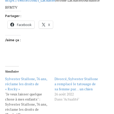
https://twitter.com/J_Lachasse
Jérôme Lachasse
Journaliste
BFMTV
Partager :
Facebook
X
J’aime ça :
Similaire
Sylvester Stallone, 76 ans,
Divorcé, Sylvester Stallone
réclame les droits de
a remplacé le tatouage de
« Rocky »
sa femme par… un chien
"Je veux laisser quelque
26 août 2022
chose à mes enfants" :
Dans "Actualité"
Sylvester Stallone, 76 ans,
réclame les droits de