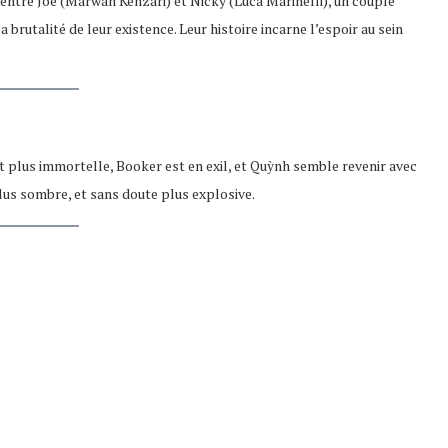
e entre Joe (Marwan Kenzari) et Nicky (Luca Marinelli), un couple
brutalité de leur existence. Leur histoire incarne l’espoir au sein
st plus immortelle, Booker est en exil, et Quỳnh semble revenir avec
lus sombre, et sans doute plus explosive.