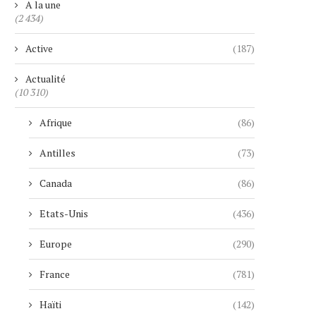
A la une
(2 434)
Active
(187)
Actualité
(10 310)
Afrique
(86)
Antilles
(73)
Canada
(86)
Etats-Unis
(436)
Europe
(290)
France
(781)
Haïti
(142)