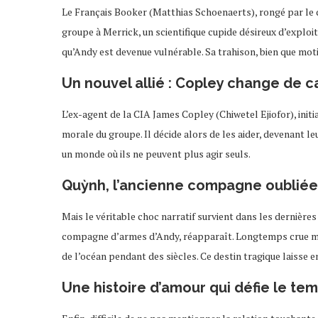
Le Français Booker (Matthias Schoenaerts), rongé par le d
groupe à Merrick, un scientifique cupide désireux d’exploite
qu’Andy est devenue vulnérable. Sa trahison, bien que motiv
Un nouvel allié : Copley change de 
L’ex-agent de la CIA James Copley (Chiwetel Ejiofor), init
morale du groupe. Il décide alors de les aider, devenant l
un monde où ils ne peuvent plus agir seuls.
Quỳnh, l’ancienne compagne oubliée
Mais le véritable choc narratif survient dans les dernière
compagne d’armes d’Andy, réapparaît. Longtemps crue mort
de l’océan pendant des siècles. Ce destin tragique laisse
Une histoire d’amour qui défie le te