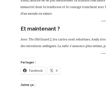
Enfin, difficile de ne pas mentionner la relation touchant
immortel dont la tendresse et le courage tranchent avec la 
d’un monde en ruines.
Et maintenant ?
Avec
The Old Guard 2
, les cartes sont rebattues. Andy n’e
des intentions ambiguës. La suite s’annonce plus intime, p
Partager :
Facebook
X
J’aime ça :