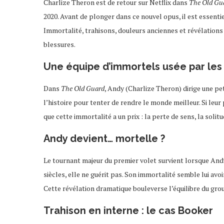
Charlize Theron est de retour sur Netflix dans
The Old Gu
2020. Avant de plonger dans ce nouvel opus, il est essent
Immortalité, trahisons, douleurs anciennes et révélations 
blessures.
Une équipe d’immortels usée par les 
Dans
The Old Guard
, Andy (Charlize Theron) dirige une p
l’histoire pour tenter de rendre le monde meilleur. Si leur 
que cette immortalité a un prix : la perte de sens, la solit
Andy devient… mortelle ?
Le tournant majeur du premier volet survient lorsque Andy
siècles, elle ne guérit pas. Son immortalité semble lui avo
Cette révélation dramatique bouleverse l’équilibre du grou
Trahison en interne : le cas Booker