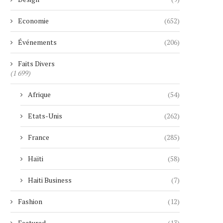
Economie
(652)
Événements
(206)
Faits Divers
(1 699)
Afrique
(54)
Etats-Unis
(262)
France
(285)
Haïti
(58)
Haiti Business
(7)
Fashion
(12)
Featured
(13)