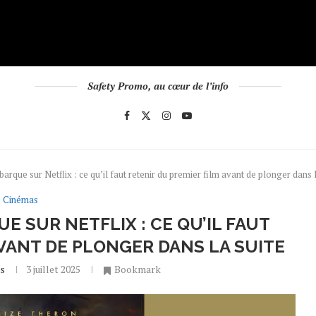
Safety Promo, au cœur de l’info
rque sur Netflix : ce qu’il faut retenir du premier film avant de plonger dans l
Cinémas
E SUR NETFLIX : CE QU’IL FAUT
AVANT DE PLONGER DANS LA SUITE
us
3 juillet 2025
Bookmark