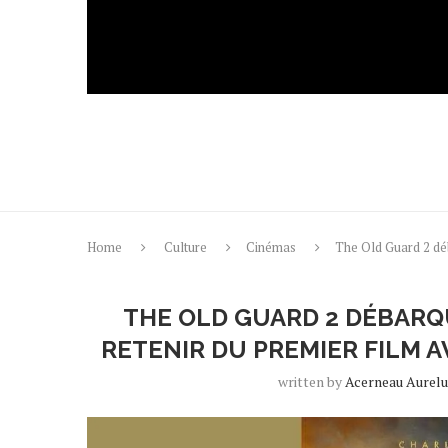
Home
Culture
Cinémas
The Old Guard 2 déba
THE OLD GUARD 2 DÉBARQU
RETENIR DU PREMIER FILM 
written by
Acerneau Aurel