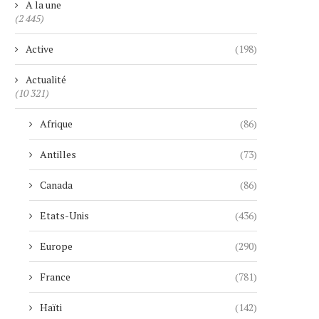
A la une
(2 445)
Active
(198)
Actualité
(10 321)
Afrique
(86)
Antilles
(73)
Canada
(86)
Etats-Unis
(436)
Europe
(290)
France
(781)
Haïti
(142)