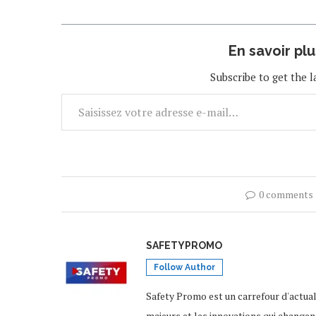
première vidéo sur ce réseau social
révoqué et…
très…
En savoir pl
Subscribe to get the l
0 comments
SAFETYPROMO
Follow Author
Safety Promo est un carrefour d'actua
majeurs et les innovations qui changen