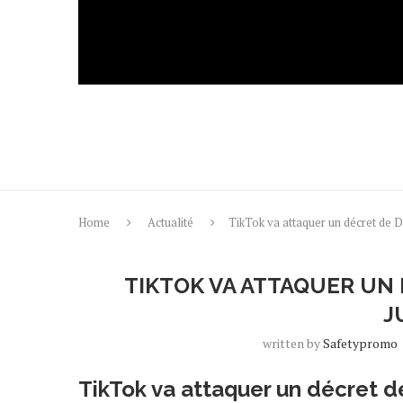
Home
Actualité
TikTok va attaquer un décret de 
TIKTOK VA ATTAQUER UN
J
written by
Safetypromo
TikTok va attaquer un décret d