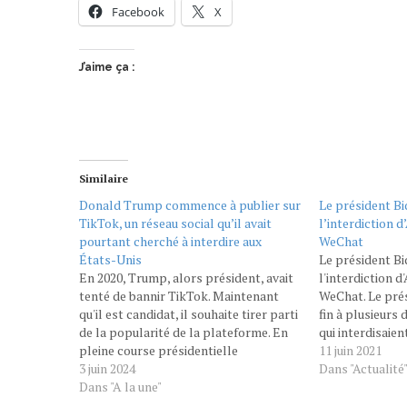
Facebook
X
J’aime ça :
Similaire
Donald Trump commence à publier sur
Le président Bi
TikTok, un réseau social qu’il avait
l’interdiction d
pourtant cherché à interdire aux
WeChat
États-Unis
Le président Bi
En 2020, Trump, alors président, avait
l'interdiction d
tenté de bannir TikTok. Maintenant
WeChat. Le prés
qu'il est candidat, il souhaite tirer parti
fin à plusieurs 
de la popularité de la plateforme. En
qui interdisaie
pleine course présidentielle
applications c
11 juin 2021
américaine, Donald Trump change de
3 juin 2024
AliPay, TikTok 
Dans "Actualité
cap. L'ex-président américain a ouvert
Dans "A la une"
app stores des 
un compte TikTok, postant sa
président améri