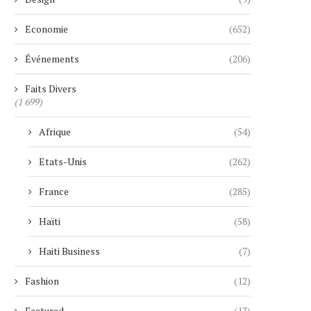
Economie
(652)
Événements
(206)
Faits Divers
(1 699)
Afrique
(54)
Etats-Unis
(262)
France
(285)
Haïti
(58)
Haiti Business
(7)
Fashion
(12)
Featured
(13)