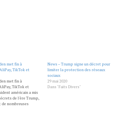
den met fin à
News – Trump signe un décret pour
’AliPay, TikTok et
limiter la protection des réseaux
sociaux
den met fin à
29 mai 2020
'AliPay, TikTok et
Dans "Faits Divers"
ident américain a mis
décrets de l'ère Trump,
nt de nombreuses
hinoises – notamment
et WeChat – dans les
"
Etats-Unis. Le
cain, Joe Biden, a