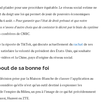
nd plaider pour une procédure équitable. Le réseau social estime ne
nt du doigt une loi qui permet de jouir de pouvoirs économiques
du 6 août. «
Pour garantir que l’état de droit prévaut et que notre
us n’avons d’autre choix que de contester le décret par le biais du système
os confrères de CNBC.
fie la riposte de TikTok, qui discute actuellement du
rachat
de ses
 satisfaire la volonté du président des États-Unis, qui souhaite
idéos et la Chine, pays d’origine du réseau social.
 bout de sa bonne foi
 décision prise par la Maison-Blanche de classer l’application au
sidère qu’elle n’est qu’un outil destiné à espionner les
e l’empire du Milieu, un peu à l’image de ce qui fut précédemment
aussi, Huawei ou ZTE.