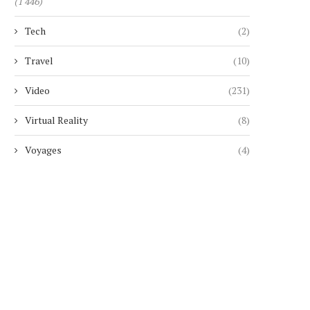
(1 446)
Tech
(2)
Travel
(10)
Video
(231)
Virtual Reality
(8)
GOOGLE ASSISTANT TIRE SA
« GIGN » : LE SUCCÈS FR
RÉVÉRENCE SUR ANDROID :...
QUI...
Voyages
(4)
7 août 2026
7 août 2026