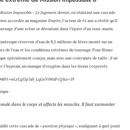
Mission Impossible – Le Jugement dernier
, en réalisant une cascade
rview accordée au magazine
Empire
, l’acteur de 61 ans a révélé qu’il
ournage d’une scène se déroulant dans l’épave d’un sous-marin.
ntesque réservoir d’eau de 8,5 millions de litres monté sur un
s de l’eau et les conditions extrêmes du tournage. Pour filmer
ue spécialement conçus, mais avec une contrainte de taille : il ne
er l’hypoxie, un manque d’oxygène dans les tissus corporels.
805940?t=wLrCgUp7a0_LqGeViWnPcQ&s=19
ique :
mule dans le corps et affecte les muscles. Il faut surmonter
alifié cette cascade de
« punition physique »
, soulignant à quel point