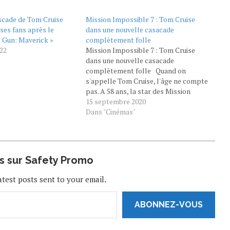
ascade de Tom Cruise
Mission Impossible 7 : Tom Cruise
ses fans après le
dans une nouvelle casacade
p Gun: Maverick »
complètement folle
22
Mission Impossible 7 : Tom Cruise
"
dans une nouvelle casacade
complètement folle Quand on
s'appelle Tom Cruise, l'âge ne compte
pas. A 58 ans, la star des Mission
Impossible n'est pas prête à abonner
15 septembre 2020
sa passion pour les cascades les plus
Dans "Cinémas"
folles et les plus dangereuses. La
preuve…
us sur Safety Promo
atest posts sent to your email.
ABONNEZ-VOUS