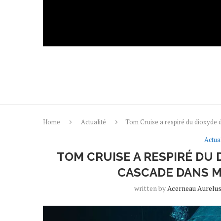
Home
Actualité
Tom Cruise a respiré du dioxyde 
Actual
TOM CRUISE A RESPIRÉ DU
CASCADE DANS MI
written by
Acerneau Aurelu