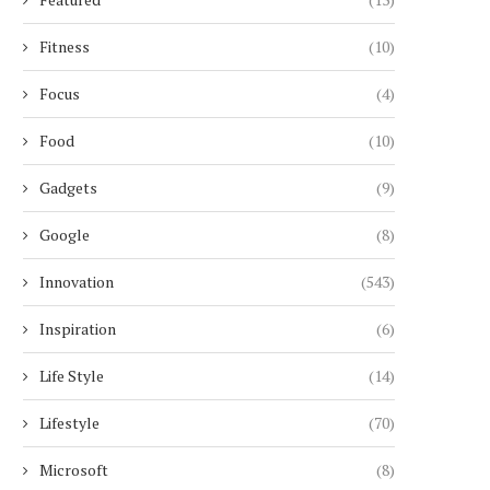
Fitness
(10)
Focus
(4)
Food
(10)
Gadgets
(9)
Google
(8)
Innovation
(543)
Inspiration
(6)
Life Style
(14)
Lifestyle
(70)
Microsoft
(8)