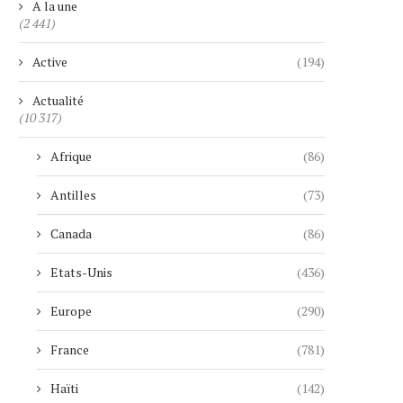
A la une
(2 441)
Active
(194)
Actualité
(10 317)
Afrique
(86)
Antilles
(73)
Canada
(86)
Etats-Unis
(436)
Europe
(290)
France
(781)
Haïti
(142)