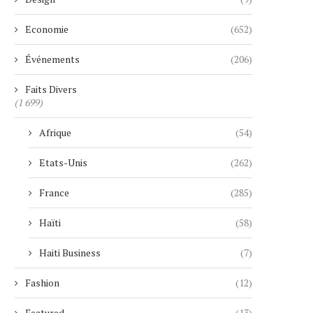
Economie
(652)
Événements
(206)
Faits Divers
(1 699)
Afrique
(54)
Etats-Unis
(262)
France
(285)
Haïti
(58)
Haiti Business
(7)
Fashion
(12)
Featured
(13)