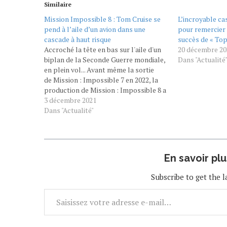
Similaire
Mission Impossible 8 : Tom Cruise se
L’incroyable c
pend à l’aile d’un avion dans une
pour remercier 
cascade à haut risque
succès de « To
Accroché la tête en bas sur l'aile d'un
20 décembre 20
biplan de la Seconde Guerre mondiale,
Dans "Actualité
en plein vol... Avant même la sortie
de Mission : Impossible 7 en 2022, la
production de Mission : Impossible 8 a
déjà commencé ! C'est en tout cas ce
3 décembre 2021
que suggèrent ces photos de tournage
Dans "Actualité"
postées sur les réseaux…
En savoir pl
Subscribe to get the l