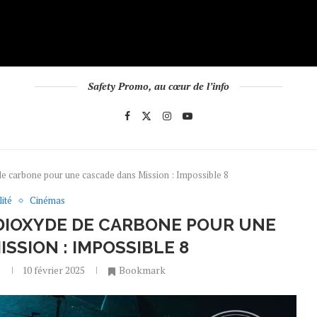
Safety Promo, au cœur de l’info
de carbone pour une cascade dans Mission : Impossible 8
ité
Cinémas
 DIOXYDE DE CARBONE POUR UNE
SSION : IMPOSSIBLE 8
s
10 février 2025
Bookmark