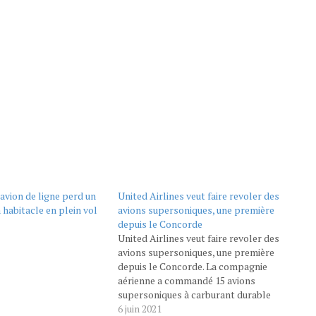
 avion de ligne perd un
United Airlines veut faire revoler des
habitacle en plein vol
avions supersoniques, une première
depuis le Concorde
United Airlines veut faire revoler des
avions supersoniques, une première
depuis le Concorde. La compagnie
aérienne a commandé 15 avions
supersoniques à carburant durable
auprès de la start-up américaine Boom
6 juin 2021