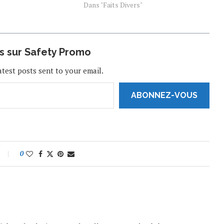
Supersonic. S'ils répondent aux
Dans "Faits Divers"
normes, les avions pourraient
transporter des passagers d'ici 2029 à
Mach 1,7, soit deux fois la…
us sur Safety Promo
atest posts sent to your email.
ABONNEZ-VOUS
0