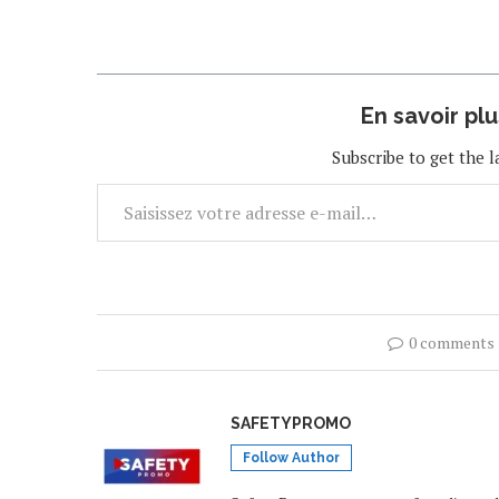
action qui part d’une prise de
conscience sur…
En savoir pl
Subscribe to get the l
0 comments
SAFETYPROMO
Follow Author