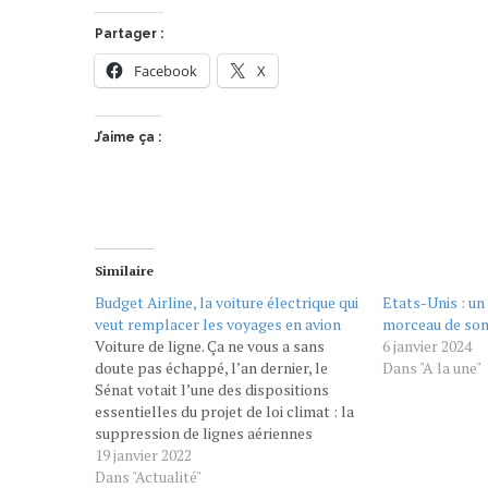
Partager :
Facebook
X
J’aime ça :
Similaire
Budget Airline, la voiture électrique qui
Etats-Unis : un
veut remplacer les voyages en avion
morceau de son 
Voiture de ligne. Ça ne vous a sans
6 janvier 2024
doute pas échappé, l’an dernier, le
Dans "A la une"
Sénat votait l’une des dispositions
essentielles du projet de loi climat : la
suppression de lignes aériennes
intérieures, lorsqu’une alternative en
19 janvier 2022
train de moins de 2h30 existe. Une
Dans "Actualité"