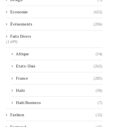
Economie
(652)
Événements
(206)
Faits Divers
(1 699)
Afrique
(54)
Etats-Unis
(262)
France
(285)
Haïti
(58)
Haiti Business
(7)
Fashion
(12)
Featured
(13)