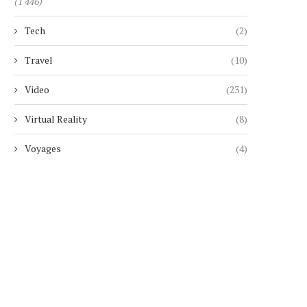
(1 446)
« GIGN » : LE SUCCÈS FRANÇAIS
EDWIN RAYMOND PR
Tech
(2)
QUI...
SERMENT COMME SHÉRI
NEW...
7 août 2026
Travel
(10)
7 août 2026
Video
(231)
Virtual Reality
(8)
Voyages
(4)