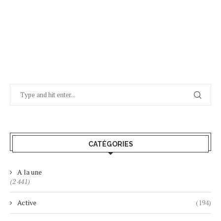
CATÉGORIES
A la une
(2 441)
Active
(194)