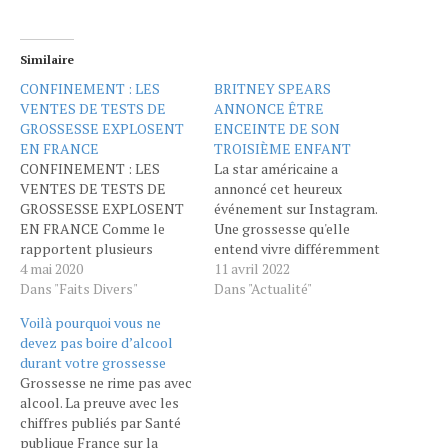
Similaire
CONFINEMENT : LES
BRITNEY SPEARS
VENTES DE TESTS DE
ANNONCE ÊTRE
GROSSESSE EXPLOSENT
ENCEINTE DE SON
EN FRANCE
TROISIÈME ENFANT
CONFINEMENT : LES
La star américaine a
VENTES DE TESTS DE
annoncé cet heureux
GROSSESSE EXPLOSENT
événement sur Instagram.
EN FRANCE Comme le
Une grossesse qu'elle
rapportent plusieurs
entend vivre différemment
médias nationaux, les
4 mai 2020
des précédentes. Déjà mère
11 avril 2022
ventes de tests de
Dans "Faits Divers"
de deux enfants, la
Dans "Actualité"
grossesse ont ainsi
chanteuse
Voilà pourquoi vous ne
augmenté de 37% sur la
américaine Britney
devez pas boire d’alcool
semaine du 13 au 19 avril.
Spears annonce ce lundi
durant votre grossesse
Une hausse bien supérieure
qu'elle est enceinte pour la
Grossesse ne rime pas avec
aux ventes en période
troisième fois. Une annonce
alcool. La preuve avec les
normale. D'un autre côté,
faite sur son compte
chiffres publiés par Santé
les ventes…
Instagram, où elle raconte
publique France sur la