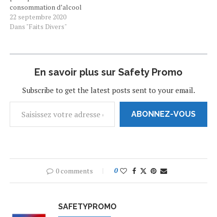
avoir découvert sa
consommation d’alcool
grossesse…
durant les 9 mois de
22 septembre 2020
grossesse. Le saviez-vous
Dans "Faits Divers"
? "La consommation
d’alcool pendant
la grossesse représente la
première cause de handicap
En savoir plus sur Safety Promo
mental non génétique et
d’inadaptation sociale de
Subscribe to get the latest posts sent to your email.
l’enfant en France". En
effet,…
ABONNEZ-VOUS
0 comments
0
SAFETYPROMO