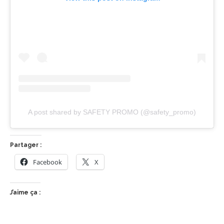
A post shared by SAFETY PROMO (@safety_promo)
Partager :
Facebook
X
J’aime ça :