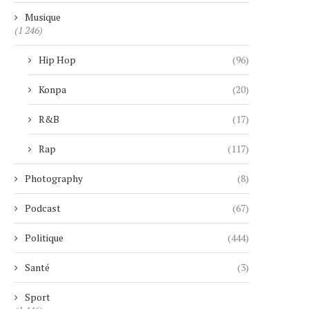
Musique
(1 246)
Hip Hop
(96)
Konpa
(20)
R&B
(17)
Rap
(117)
Photography
(8)
Podcast
(67)
Politique
(444)
Santé
(3)
« GIGN » : LE SUCCÈS FRANÇAIS
EDWIN RAYMOND PR
QUI...
SERMENT COMME SHÉRI
Sport
NEW...