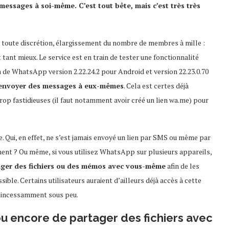
essages à soi-même. C’est tout bête, mais c’est très très
en toute discrétion, élargissement du nombre de membres à mille :
tant mieux. Le service est en train de tester une fonctionnalité
a de WhatsApp version 2.22.24.2 pour Android et version 22.23.0.70
’envoyer des messages à eux-mêmes
. Cela est certes déjà
rop fastidieuses (il faut notamment avoir créé un lien wa.me) pour
e. Qui, en effet, ne s’est jamais envoyé un lien par SMS ou même par
ement ? Ou même, si vous utilisez WhatsApp sur plusieurs appareils,
ager des fichiers ou des mémos avec vous-même
afin de les
ible. Certains utilisateurs auraient d’ailleurs déjà accès à cette
ée incessamment sous peu.
u encore de partager des fichiers avec