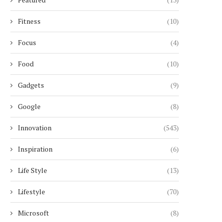
Fitness
(10)
Focus
(4)
Food
(10)
Gadgets
(9)
Google
(8)
Innovation
(543)
Inspiration
(6)
Life Style
(13)
Lifestyle
(70)
Microsoft
(8)