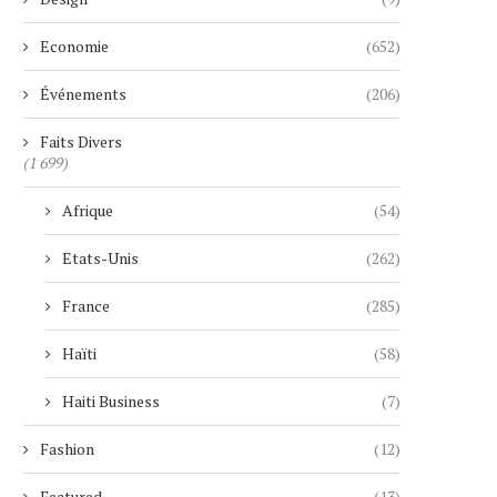
Economie
(652)
Événements
(206)
Faits Divers
(1 699)
Afrique
(54)
Etats-Unis
(262)
France
(285)
Haïti
(58)
Haiti Business
(7)
Fashion
(12)
Featured
(13)