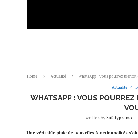
Home
Actualité
WhatsApp : vous pourrez bientô
Actualité
B
WHATSAPP : VOUS POURREZ 
VO
written by
Safetypromo
Une véritable pluie de nouvelles fonctionnalités s’