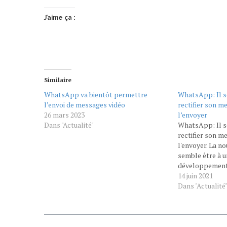
J’aime ça :
Similaire
WhatsApp va bientôt permettre
WhatsApp: Il s
l’envoi de messages vidéo
rectifier son m
26 mars 2023
l’envoyer
Dans "Actualité"
WhatsApp: Il s
rectifier son m
l'envoyer. La n
semble être à u
développement 
déployée très 
14 juin 2021
WhatsApp prépa
Dans "Actualité
des messages v
repéré WABetaI
une version bêt