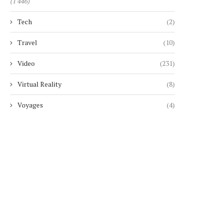
7 août 2026
(1 446)
7 août 2026
Tech
(2)
Travel
(10)
Video
(231)
Virtual Reality
(8)
Voyages
(4)