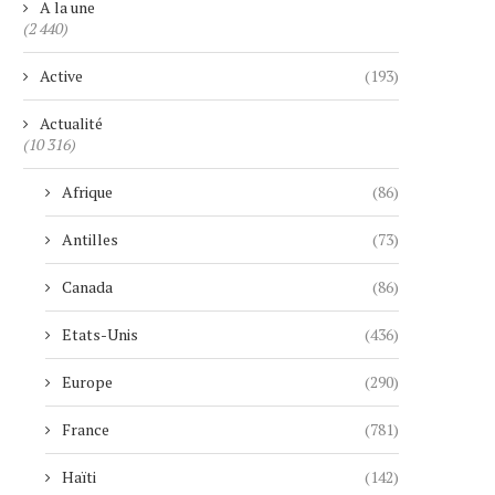
A la une
(2 440)
Active
(193)
Actualité
(10 316)
Afrique
(86)
Antilles
(73)
Canada
(86)
Etats-Unis
(436)
Europe
(290)
France
(781)
Haïti
(142)