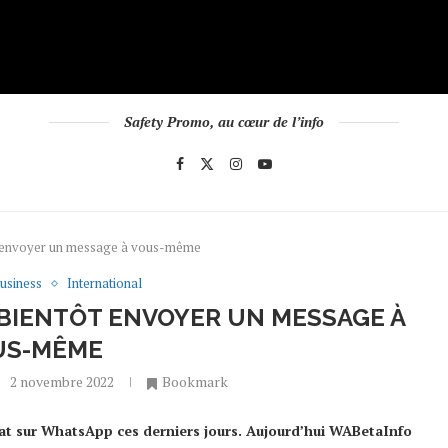
Safety Promo, au cœur de l’info
t envoyer un message à vous-même
usiness
International
BIENTÔT ENVOYER UN MESSAGE À
US-MÊME
2 novembre 2022
Bookmark
abat sur WhatsApp ces derniers jours. Aujourd’hui WABetaInfo