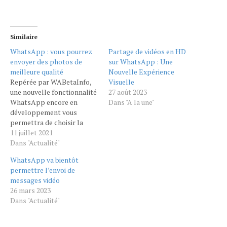
Similaire
WhatsApp : vous pourrez
Partage de vidéos en HD
envoyer des photos de
sur WhatsApp : Une
meilleure qualité
Nouvelle Expérience
Repérée par WABetaInfo,
Visuelle
une nouvelle fonctionnalité
27 août 2023
WhatsApp encore en
Dans "A la une"
développement vous
permettra de choisir la
qualité des photos
11 juillet 2021
envoyées. Une même
Dans "Actualité"
fonction relative à la vidéo
WhatsApp va bientôt
a aussi été aperçue il y a une
permettre l’envoi de
semaine.
messages vidéo
https://www.instagram.com/p/CRMClkMnzED/?
26 mars 2023
utm_medium=copy_link
Dans "Actualité"
WhatsApp est une
application mobile en
perpétuel chantier et en