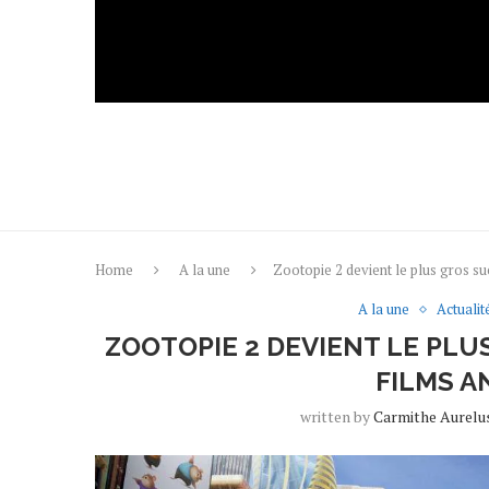
Home
A la une
Zootopie 2 devient le plus gros su
A la une
Actualit
ZOOTOPIE 2 DEVIENT LE PLU
FILMS A
written by
Carmithe Aurelu