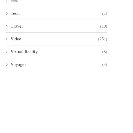
(1 446)
Tech
(2)
GMAIL VA METTRE FIN À L’ENVOI
AYA NAKAMURA ET LE RAP
Travel
(10)
D’E-MAILS DEPUIS...
ONT OFFICIALISÉ...
8 août 2026
7 août 2026
Video
(231)
Virtual Reality
(8)
Voyages
(4)