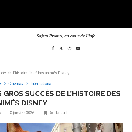
Safety Promo, au cœur de l’info
ccès de l’histoire des films animés Disney
é
Cinémas
International
S GROS SUCCÈS DE L’HISTOIRE DES
NIMÉS DISNEY
s
8 janvier 2026
Bookmark