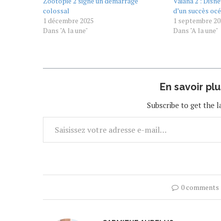
Zootopie 2 signe un démarrage
Vaiana 2 : Disne
colossal
d’un succès oc
1 décembre 2025
1 septembre 20
Dans "A la une"
Dans "A la une"
En savoir pl
Subscribe to get the l
0 comments