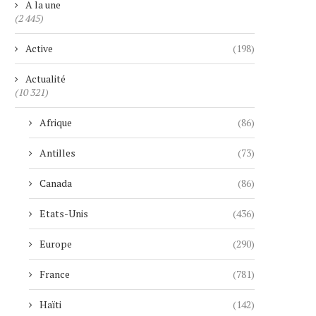
A la une
(2 445)
Active
(198)
Actualité
(10 321)
Afrique
(86)
Antilles
(73)
Canada
(86)
Etats-Unis
(436)
Europe
(290)
France
(781)
Haïti
(142)