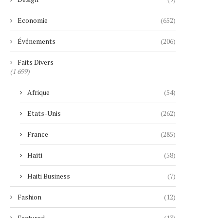
Economie
(652)
Événements
(206)
Faits Divers
(1 699)
Afrique
(54)
Etats-Unis
(262)
France
(285)
Haïti
(58)
Haiti Business
(7)
Fashion
(12)
Featured
(13)