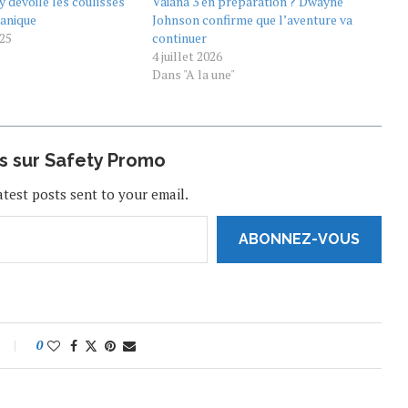
y dévoile les coulisses
Vaiana 3 en préparation ? Dwayne
éanique
Johnson confirme que l’aventure va
25
continuer
4 juillet 2026
Dans "A la une"
us sur Safety Promo
atest posts sent to your email.
ABONNEZ-VOUS
0