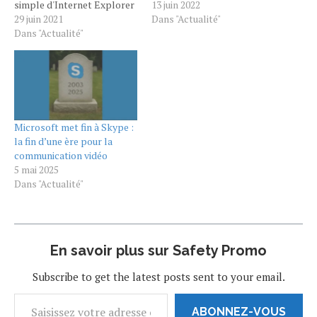
simple d'Internet Explorer
personnes dans leurs
13 juin 2022
sur Windows 11 au profit de
29 juin 2021
premiers pas sur Internet.
Dans "Actualité"
Microsoft Edge. Cette
Dans "Actualité"
Cela fait déjà plusieurs
décision n'est pas
années qu’il faisait pâle
étonnante toutefois, le
figue face à la concurrence.
constructeur américain
Fini Internet Explorer. Le
ayant annoncé la mort du
navigateur emblématique
célèbre navigateur en juin
de Microsoft tire sa
2022. Comme vous le
révérence mercredi 15 juin.
Microsoft met fin à Skype :
savez, Microsoft a…
À…
la fin d’une ère pour la
communication vidéo
5 mai 2025
Dans "Actualité"
En savoir plus sur Safety Promo
Subscribe to get the latest posts sent to your email.
ABONNEZ-VOUS