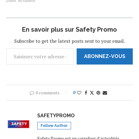
Kendrick Lamar et 50 Cent
Dans "Actualité"
pour un show lors de la
prochaine mi-temps du
Superbowl. Tonton Snoop
est déterminé à marquer
En savoir plus sur Safety Promo
l'histoire l'année…
Subscribe to get the latest posts sent to your email.
ABONNEZ-VOUS
0 comments
0
SAFETYPROMO
Follow Author
Safety Promo est un carrefour d'actualités