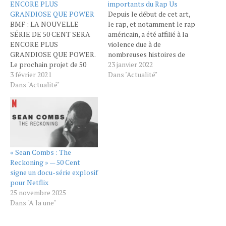
ENCORE PLUS
importants du Rap Us
GRANDIOSE QUE POWER
Depuis le début de cet art,
BMF : LA NOUVELLE
le rap, et notamment le rap
SÉRIE DE 50 CENT SERA
américain, a été affilié à la
ENCORE PLUS
violence due à de
GRANDIOSE QUE POWER.
nombreuses histoires de
Le prochain projet de 50
meurtres et à la disparition
23 janvier 2022
Cent pourrait étonner à
3 février 2021
de nombreux artistes.
Dans "Actualité"
bien des égards. Baptisé
Dans "Actualité"
Parfois, une fois la
BMF, il aurait selon le
déferlante médiatique
rappeur/homme d’affaires
passée, les affaires restent
tout le potentiel pour être
non-élucidées au grand
encore plus énorme que la
dam des familles des
référence Power. Un
victimes.…
programme ambitieuxFifty
« Sean Combs : The
vend…
Reckoning » — 50 Cent
signe un docu-série explosif
pour Netflix
25 novembre 2025
Dans "A la une"