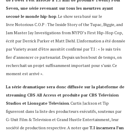
Seven
, une série revenant sur tous les meurtres ayant
secoué le monde hip-hop
. Le show sera basé sur le
livre
Notorious C.O.P : The Inside Story of the Tupac, Biggie, and
Jam Master Jay Investigations from NYPD’s First Hip-Hop Cop
,
écrit par Derrick Parker et Matt Diehl. L’information a été donnée
par
Variety
avant d’être aussitôt confirmé par T.I : «
Je suis très
fier d’annoncer ce partenariat. Depuis un bon bout de temps, on
recherchait un projet suffisamment important pour s’unir. Ce
moment est arrivé
».
La série dramatique sera donc diffusée sur la plateforme de
streaming CBS All Access et produite par CBS Television
Studios et Lionsgate Television
. Curtis Jackson et Tip
figureront dans la liste des producteurs exécutifs, soutenus par
G-Unit Film & Television et Grand Hustle Entertainment, leur
société de production respective. A noter que
T.I incarnera l’un