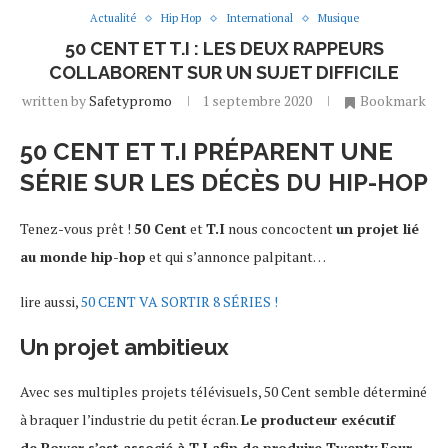
Actualité
Hip Hop
International
Musique
50 CENT ET T.I : LES DEUX RAPPEURS
COLLABORENT SUR UN SUJET DIFFICILE
written by
Safetypromo
1 septembre 2020
Bookmark
50 CENT ET T.I PRÉPARENT UNE
SÉRIE SUR LES DÉCÈS DU HIP-HOP
Tenez-vous prêt !
50 Cent
et
T.I
nous concoctent
un projet lié
au monde hip-hop
et qui s’annonce palpitant…
lire aussi,
50 CENT VA SORTIR 8 SÉRIES !
Un projet ambitieux
Avec ses multiples projets télévisuels, 50 Cent semble déterminé
à braquer l’industrie du petit écran.
Le producteur exécutif
de
Power
s’est associé à T.I afin de produire
Twenty Four