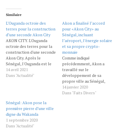
Similaire
L’Ouganda octroie des
Akon a finalisé l’accord
terres pour la construction
pour «Akon City» au
d’une seconde Akon City
Sénégal, incluant
AKON CITY. L'Ouganda
l’aéroport, l’énergie solaire
octroie des terres pour la
et sa propre crypto-
construction d'une seconde
monnaie
Akon City. Après le
Comme indiqué
Sénégal, l'Ouganda est le
précédemment, Akon a
deuxième pays qui va
14 avril 2021
travaillé sur le
accueillir le projet de
Dans "Actualité"
développement de sa
construction de ville avant-
propre ville au Sénégal,
gardiste de la star
étant en phase de
14 janvier 2020
sénégalo-américaine Akon.
construction depuis mars
Dans "Faits Divers"
C'est une étape de plus
2019. «Nous avons
Sénégal: Akon pose la
pour le projet Akon City et
commencé la construction
première pierre d’une ville
son promoteur ; en effet,
en mars, et la deuxième
digne du Wakanda
le…
étape va être 2025. C'est au
1 septembre 2020
Sénégal, en Afrique de
Dans "Actualité"
l'Ouest». il a expliqué à Nick