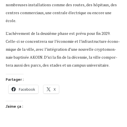
nombreuses instal­la­tions comme des routes, des hôpi­taux, des
centres commer­ciaux, une centrale élec­trique ou encore une
école.
L’achè­ve­ment de la deuxième phase est prévu pour fin 2029.
Celle-ci se concen­trera sur l’éco­no­mie et l’in­fra­struc­ture écono­
mique de la ville, avec l’in­té­gra­tion d’une nouvelle cryp­to­mon­
naie bapti­sée AKOIN. D’ici la fin de la décen­nie, la ville compor­
tera aussi des parcs, des stades et un campus univer­si­taire.
Partager :
Facebook
X
J’aime ça :