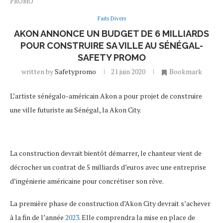
PROMO
Faits Divers
AKON ANNONCE UN BUDGET DE 6 MILLIARDS
POUR CONSTRUIRE SA VILLE AU SÉNÉGAL-
SAFETY PROMO
written by
Safetypromo
21 juin 2020
Bookmark
L’ar­tiste séné­galo-améri­cain Akon a pour projet de construire
une ville futu­riste au Séné­gal, la Akon City.
La construc­tion devrait bientôt démar­rer, le chan­teur vient de
décro­cher un contrat de 5 milliards d’eu­ros avec une entre­prise
d’in­gé­nie­rie améri­caine pour concré­ti­ser son rêve.
La première phase de construc­tion d’Akon City devrait s’ache­ver
à la fin de l’an­née
2023
. Elle compren­dra la mise en place de