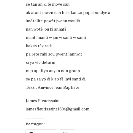
se tan an ki fè move san
ak atant mwen nan lojik kanzo papa bondye a
imòtalite powèt jwenn woulib
nan wotè jou ki annafè
manti manti w jan w santi w santi
kakas rèv radi
pa rete rabi sou pwent lannwit
si yo vle detui m
m p ap di yo anyen non grann
se pa sa yo di k ap fè lavi santi di.
Tèks : Anivince Jean Baptiste
James Fleurissaint
jamesfleurissaint1804@gmail.com
Partager :