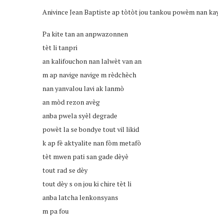
Anivince Jean Baptiste ap tòtòt jou tankou powèm nan kay
Pa kite tan an anpwazonnen
tèt li tanpri
an kalifouchon nan lalwèt van an
m ap navige navige m rèdchèch
nan yanvalou lavi ak lanmò
an mòd rezon avèg
anba pwela syèl degrade
powèt la se bondye tout vil likid
k ap fè aktyalite nan fòm metafò
tèt mwen pati san gade dèyè
tout rad se dèy
tout dèy s on jou ki chire tèt li
anba latcha lenkonsyans
m pa fou