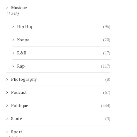
Musique
(1 246)
Hip Hop
(96)
Konpa
(20)
R&B
(17)
Rap
(117)
Photography
(8)
Podcast
(67)
Politique
(444)
Santé
(3)
CIEL DUBAI MARINA : LE PLUS
UNE RETRAITÉE SUI
Sport
HAUT HÔTEL...
MANIPULÉE PAR UN FAUX 