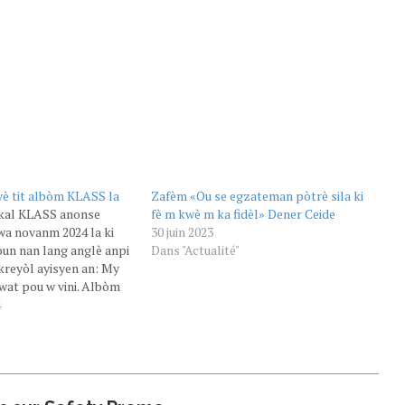
yè tit albòm KLASS la
Zafèm «Ou se egzateman pòtrè sila ki
kal KLASS anonse
fè m kwè m ka fidèl» Dener Ceide
wa novanm 2024 la ki
30 juin 2023
Youn nan lang anglè anpi
Dans "Actualité"
 kreyòl ayisyen an: My
Dwat pou w vini. Albòm
konpozisyon mizikal sou
4
wodiksyon ak plizyè…