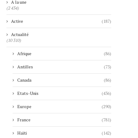
A la une
(2 434)
Active
(187)
Actualité
(10 310)
Afrique
(86)
Antilles
(73)
Canada
(86)
Etats-Unis
(436)
Europe
(290)
France
(781)
Haïti
(142)