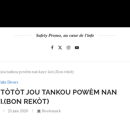
Safety Promo, au cœur de l’info
t jou tankou powèm nan kaye lavi.(Bon rekòt)
Faits Divers
AP TÒTÒT JOU TANKOU POWÈM NAN
I.(BON REKÒT)
25 juin 2020
Bookmark