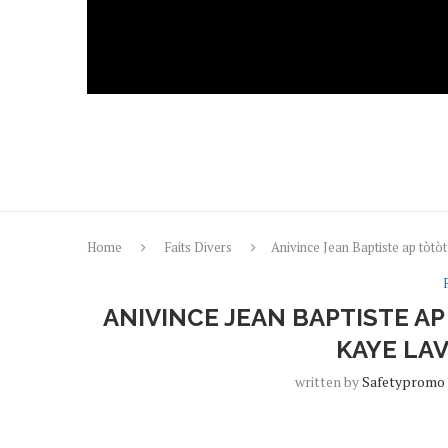
Home
Faits Divers
Anivince Jean Baptiste ap tòtò
ANIVINCE JEAN BAPTISTE 
KAYE LAV
written by
Safetypromo