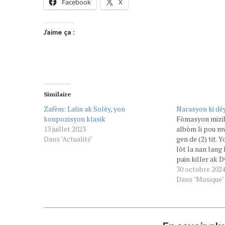
Facebook
X
J’aime ça :
Similaire
Zafèm: Lalin ak Solèy, yon
Narasyon ki dè
konpozisyon klasik
Fòmasyon mizi
13 juillet 2023
albòm li pou m
Dans "Actualité"
gen de (2) tit. 
lòt la nan lang
pain killer ak 
sila ap gen 12 
30 octobre 202
li plis yon ent
Dans "Musique"