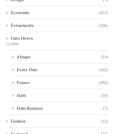
Economie
(652)
Événements
(206)
Faits Divers
(1 699)
Afrique
(54)
Etats-Unis
(262)
France
(285)
Haïti
(58)
Haiti Business
(7)
Fashion
(12)
Featured
(13)