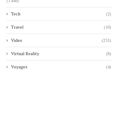
(1 446)
4 janvier 2026
29 novembre 2025
Tech
(2)
Travel
(10)
Video
(231)
Virtual Reality
(8)
Voyages
(4)