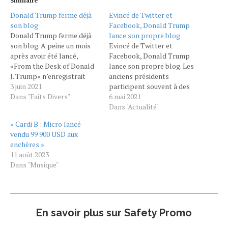
Similaire
Donald Trump ferme déjà
Evincé de Twitter et
son blog
Facebook, Donald Trump
Donald Trump ferme déjà
lance son propre blog
son blog. A peine un mois
Evincé de Twitter et
après avoir été lancé,
Facebook, Donald Trump
«From the Desk of Donald
lance son propre blog. Les
J. Trump» n’enregistrait
anciens présidents
pratiquement aucun trafic.
3 juin 2021
participent souvent à des
La fierté de l’ex-président
Dans "Faits Divers"
œuvres caritatives une fois
6 mai 2021
n’y a pas résisté. Donald
qu'ils ont quitté la Maison-
Dans "Actualité"
Trump n’est plus du tout
Blanche, afin de s'occuper
« Cardi B : Micro lancé
sur Internet. Déjà banni de
et de se donner un nouvel
vendu 99 900 USD aux
Facebook et Twitter,
objectif. Donald Trump a
enchères »
l’ancien président des…
lancé un blog personnel
11 août 2023
post présidence. Plusieurs
Dans "Musique"
mois après avoir…
En savoir plus sur Safety Promo