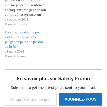
lauréat du Ballon d'Or, a
affirmé jeudi qu'il soutenait
l'attaquant français sur son
compte Instagram. A un
mois et demi de la remise
15 octobre 2021
du trophée, le 29 novembre
Dans "Actualité"
à Paris, les débats autour
Robinho, condamné pour
de l'identité du Ballon d'Or
viol en Italie, va devoir
sont agités. Et la
purger sa peine de prison
candidature de Karim
au Brésil
Benzema semble, jour
21 mars 2024
après…
Dans "A la une"
En savoir plus sur Safety Promo
Subscribe to get the latest posts sent to your email.
ABONNEZ-VOUS