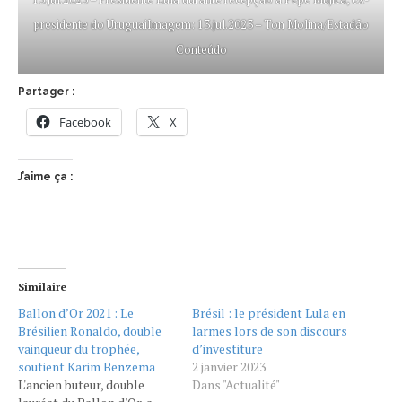
presidente do UruguaiImagem: 13.jul.2023 – Ton Molina/Estadão
Conteúdo
Partager :
Facebook
X
J’aime ça :
Similaire
Ballon d’Or 2021 : Le
Brésil : le président Lula en
Brésilien Ronaldo, double
larmes lors de son discours
vainqueur du trophée,
d’investiture
soutient Karim Benzema
2 janvier 2023
L'ancien buteur, double
Dans "Actualité"