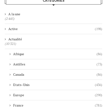
CATÉGORIES
A la une
(2 445)
Active
(198)
Actualité
(10 321)
Afrique
(86)
Antilles
(73)
Canada
(86)
Etats-Unis
(436)
Europe
(290)
France
(781)