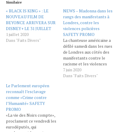
Similaire
« BLACK IS KING » : LE
NEWS – Madonna dans les
NOUVEAU FILM DE
rangs des manifestants à
BEYONCE ARRIVERA SUR
Londres, contre les
DISNEY+ LE 31 JUILLET
violences policières
1 juillet 2020
SAFETY PROMO
Dans "Faits Divers"
La chanteuse américaine a
défilé samedi dans les rues
de Londres aux côtés des
manifestants contre le
racisme et les violences
policières. Lunettes noires
7 juin 2020
et béquilles sous le bras,
Dans "Faits Divers"
Madonna ne passait pas
Le Parlement européen
tout à fait inaperçue dans
reconnaît l’esclavage
les rues de Londres samedi.
comme «Crime contre
La chanteuse a défilé au
l’Humanité» SAFETY
côté des manifestants
PROMO
contre…
«La vie des Noirs compte»,
proclament ce vendredi les
eurodéputés, qui