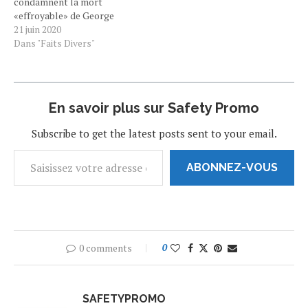
condamnent la mort
«effroyable» de George
Floyd et soutiennent les
21 juin 2020
manifestations contre le
Dans "Faits Divers"
racisme et les violences
policières. « La vie des
Noirs compte », proclame
le Parlement européen
En savoir plus sur Safety Promo
dans une résolution
adoptée ce vendredi,
Subscribe to get the latest posts sent to your email.
reprenant à son compte…
ABONNEZ-VOUS
0 comments
0
SAFETYPROMO