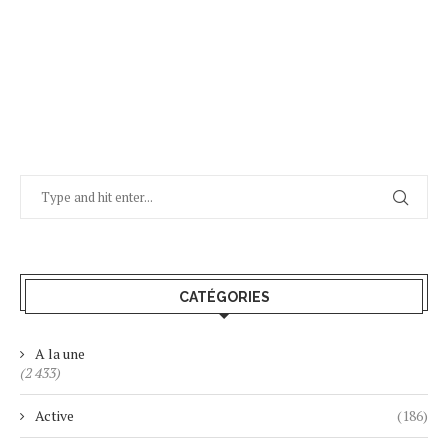
CATÉGORIES
A la une
(2 433)
Active
(186)