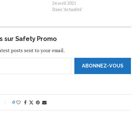
lésinent pas sur l'autonomie et les
24 avril 2021
fonctionnalités liées à la santé. Après
Dans "Actualité"
une montre connectée pour ces
dames et…
us sur Safety Promo
atest posts sent to your email.
ABONNEZ-VOUS
0