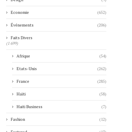
Economie
(652)
Événements
(206)
Faits Divers
(1 699)
Afrique
(54)
Etats-Unis
(262)
France
(285)
Haïti
(58)
Haiti Business
(7)
Fashion
(12)
Featured
(13)