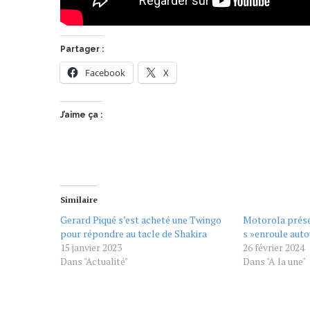
Partager :
Facebook
X
J’aime ça :
Similaire
Gerard Piqué s’est acheté une Twingo
Motorola prése
pour répondre au tacle de Shakira
s »enroule auto
15 janvier 2023
26 février 2024
Dans "Actualité"
Dans "A la une"