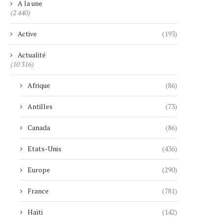
A la une
(2 440)
Active
(193)
Actualité
(10 316)
Afrique
(86)
Antilles
(73)
Canada
(86)
Etats-Unis
(436)
Europe
(290)
France
(781)
Haïti
(142)