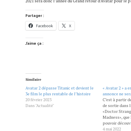
2021 sera donc l’année du Grand retour d’Avatar pour le p
Partager :
Facebook
X
J’aime ça :
Similaire
Avatar 2 dépasse Titanic et devient le
« Avatar 2 » a e
3e film le plus rentable de l’histoire
annonce ne sera
20 février 2023
C’est à partir d
Dans "Actualité"
de sortie dans l
«Doctor Strange
Madness», que 
pouvoir découv
«Avatar : La voi
4 mai 2022