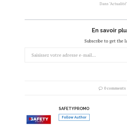
projection du f
Dans "Actualité
France le 14 
En savoir pl
Subscribe to get the l
0 comments
SAFETYPROMO
Follow Author