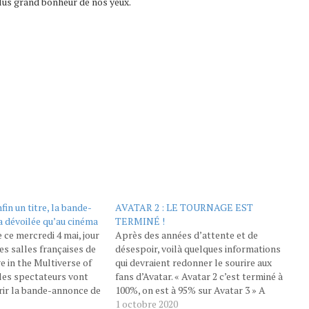
lus grand bonheur de nos yeux.
nfin un titre, la bande-
AVATAR 2 : LE TOURNAGE EST
 dévoilée qu’au cinéma
TERMINÉ !
e ce mercredi 4 mai, jour
Après des années d’attente et de
es salles françaises de
désespoir, voilà quelques informations
 in the Multiverse of
qui devraient redonner le sourire aux
les spectateurs vont
fans d’Avatar. « Avatar 2 c’est terminé à
rir la bande-annonce de
100%, on est à 95% sur Avatar 3 » A
e de l’eau» avant la
l’occasion d’une interview accordée à
1 octobre 2020