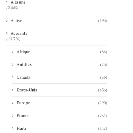
A la une
(2 440)
Active
(193)
Actualité
(10 316)
Afrique
(86)
Antilles
(73)
Canada
(86)
Etats-Unis
(436)
Europe
(290)
France
(781)
Haïti
(142)