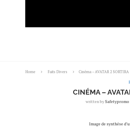
Home
Faits Divers
Cinéma – AVATAR 2 SORTIRA 
CINÉMA – AVATAR
written by
Safetypromo
Image de synthése d’un