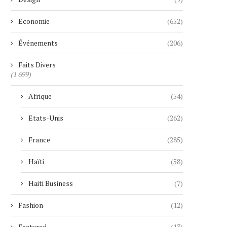
Economie
(652)
Événements
(206)
Faits Divers
(1 699)
Afrique
(54)
Etats-Unis
(262)
France
(285)
Haïti
(58)
Haiti Business
(7)
Fashion
(12)
Featured
(13)