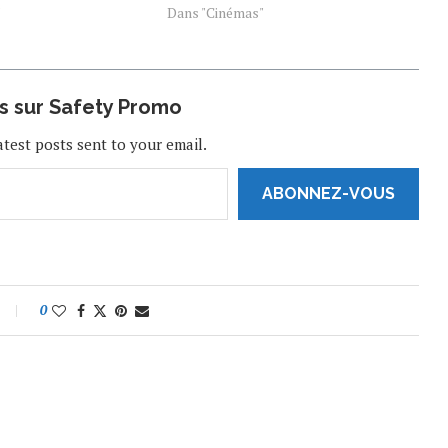
ilm Marvel. Attendu en
"
Arnold Schwarzenegger dans le cadre
Dans "Cinémas"
décembre…
de son sommet mondial pour le…
us sur Safety Promo
atest posts sent to your email.
ABONNEZ-VOUS
0