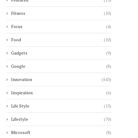
Fitness
(10)
Focus
(4)
Food
(10)
Gadgets
(9)
Google
(8)
Innovation
(543)
Inspiration
(6)
Life Style
(13)
Lifestyle
(70)
Microsoft
(8)