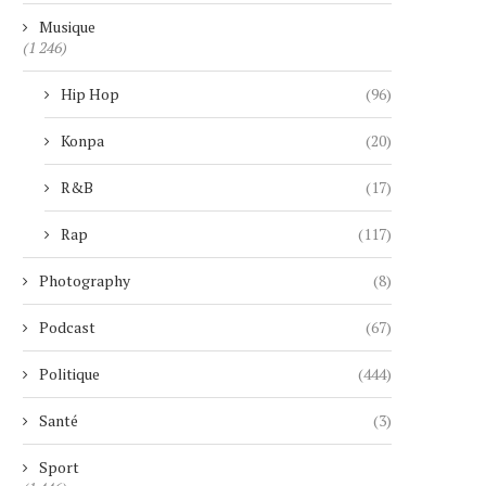
Musique
(1 246)
CIEL DUBAI MARINA : LE PLUS
UNE RETRAITÉE SUI
Hip Hop
(96)
HAUT HÔTEL...
MANIPULÉE PAR UN FAUX 
4 janvier 2026
29 novembre 2025
Konpa
(20)
R&B
(17)
Rap
(117)
Photography
(8)
Podcast
(67)
Politique
(444)
Santé
(3)
Sport