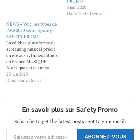
PROMO
5 juin 2020
Dans "Faits Divers"
NEWS – Voici les tubes de
l’été 2020 selon Spotify –
SAFETY PROMO
La célèbre plateforme de
streaming musical prédit
un été aux rythmes latinos
en France MUSIQUE -
Alors que cette année
devrait être au rythme de la
23 juin 2020
distanciation sociale, la
Dans "Faits Divers"
célèbre plateforme de
streaming audio Spotify a
fait part de ses prédictions
concernant les tubes qui
En savoir plus sur Safety Promo
feront le plus vibrer cet été.
Dans une communication
Subscribe to get the latest posts sent to your email.
faite…
ABONNEZ-VOUS