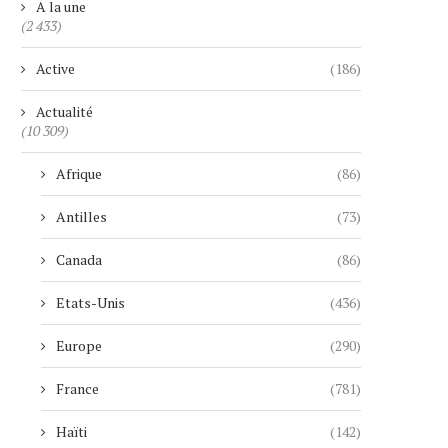
A la une
(2 433)
Active
(186)
Actualité
(10 309)
Afrique
(86)
Antilles
(73)
Canada
(86)
Etats-Unis
(436)
Europe
(290)
France
(781)
Haïti
(142)