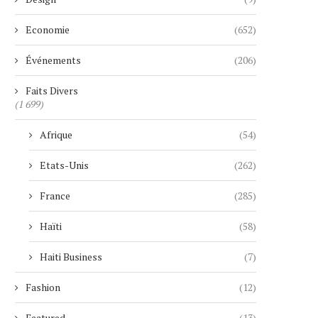
Economie
(652)
Événements
(206)
Faits Divers
(1 699)
Afrique
(54)
Etats-Unis
(262)
France
(285)
Haïti
(58)
Haiti Business
(7)
Fashion
(12)
Featured
(13)