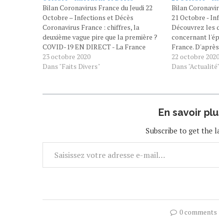
Bilan Coronavirus France du Jeudi 22
Bilan Coronavi
Octobre – Infections et Décès
21 Octobre - In
Coronavirus France : chiffres, la
Découvrez les d
deuxième vague pire que la première ?
concernant l'ép
COVID-19 EN DIRECT - La France
France. D'après 
enregistre plus de 40 000 nouveaux cas
23 octobre 2020
Santé Public Fra
22 octobre 202
de coronavirus en 24 heures, un record.
Dans "Faits Divers"
de 166 morts au
Dans "Actualité
38 nouveaux départements vont être
mercredi 21 oct
placés sous couvre-feu à partir de
au total et…
samedi 24 octobre. Selon…
En savoir pl
Subscribe to get the l
0 comments