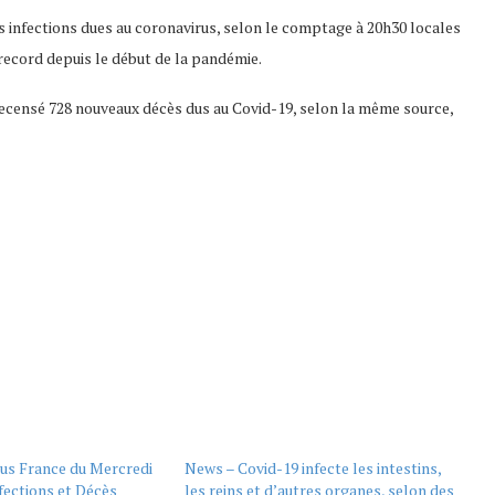
s infections dues au coronavirus, selon le comptage à 20h30 locales
 record depuis le début de la pandémie.
si recensé 728 nouveaux décès dus au Covid-19, selon la même source,
rus France du Mercredi
News – Covid-19 infecte les intestins,
fections et Décès
les reins et d’autres organes, selon des