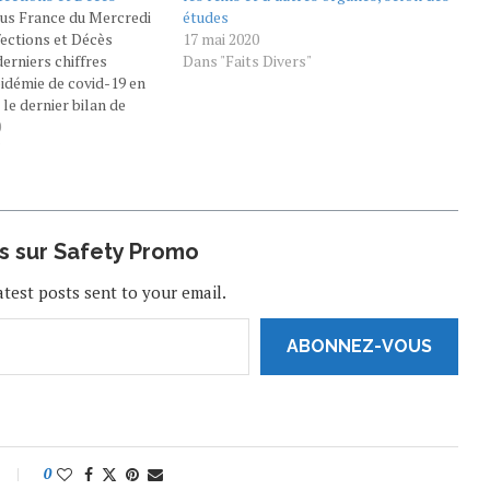
rus France du Mercredi
études
fections et Décès
17 mai 2020
erniers chiffres
Dans "Faits Divers"
idémie de covid-19 en
le dernier bilan de
nce, la France fait état
0
 total. On recense ce
"
obre 2020, 34.048 décès
us sur Safety Promo
atest posts sent to your email.
ABONNEZ-VOUS
0