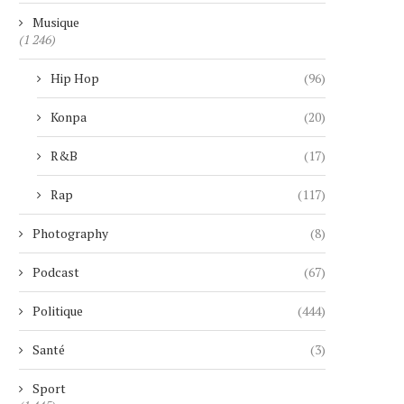
Musique
(1 246)
Hip Hop
(96)
Konpa
(20)
R&B
(17)
Rap
(117)
Photography
(8)
Podcast
(67)
CIEL DUBAI MARINA : LE PLUS
UNE RETRAITÉE SUI
Politique
(444)
HAUT HÔTEL...
MANIPULÉE PAR UN FAUX 
4 janvier 2026
29 novembre 2025
Santé
(3)
Sport