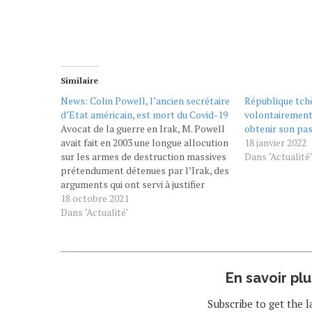
Similaire
News: Colin Powell, l’ancien secrétaire
République tch
d’Etat américain, est mort du Covid-19
volontairement
Avocat de la guerre en Irak, M. Powell
obtenir son pa
avait fait en 2003 une longue allocution
18 janvier 2022
sur les armes de destruction massives
Dans "Actualité
prétendument détenues par l’Irak, des
arguments qui ont servi à justifier
l’invasion du pays. Le Monde avec AFP
18 octobre 2021
Il était le premier Afro-Américain à
Dans "Actualité"
avoir occupé le poste de chef d’état-
major…
En savoir pl
Subscribe to get the l