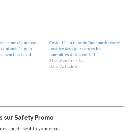
èque: une chanteuse
Covid-19 : la reine du Danemark testée
 contaminée pour
positive deux jours après les
ss meurt du Covid
funérailles d’Elizabeth II
21 septembre 2022
"
Dans "Actualité"
us sur Safety Promo
atest posts sent to your email.