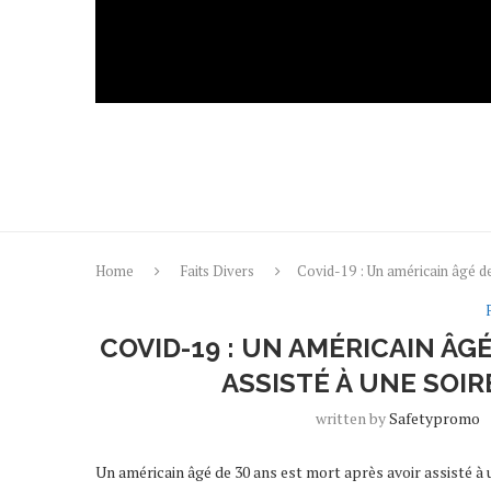
Home
Faits Divers
Covid-19 : Un américain âgé 
COVID-19 : UN AMÉRICAIN ÂG
ASSISTÉ À UNE SOI
written by
Safetypromo
Un américain âgé de 30 ans est mort après avoir assisté à 