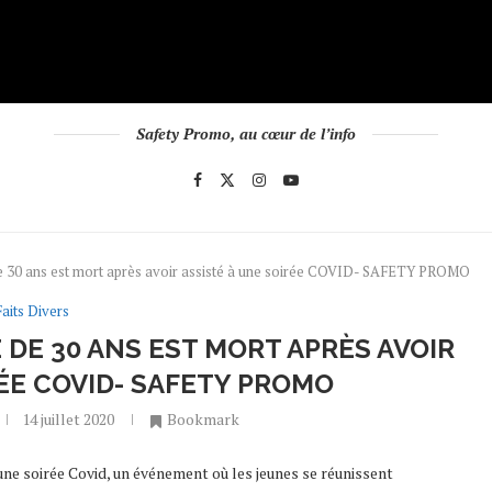
Safety Promo, au cœur de l’info
de 30 ans est mort après avoir assisté à une soirée COVID- SAFETY PROMO
Faits Divers
É DE 30 ANS EST MORT APRÈS AVOIR
RÉE COVID- SAFETY PROMO
14 juillet 2020
Bookmark
une soirée Covid, un événement où les jeunes se réunissent