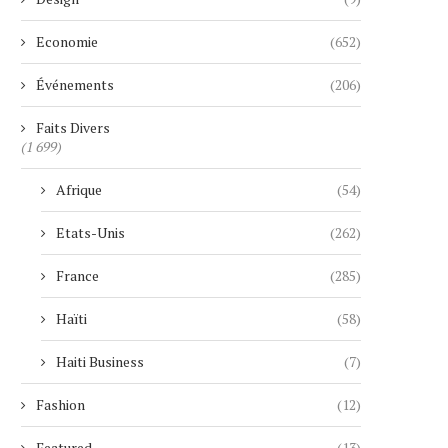
Economie
(652)
Événements
(206)
Faits Divers
(1 699)
Afrique
(54)
Etats-Unis
(262)
France
(285)
Haïti
(58)
Haiti Business
(7)
Fashion
(12)
Featured
(13)