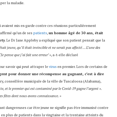
per la maladie.
ui avaient mis en garde contre ces réunions particulièrement
 affirmé qu’un de ses
patients
,
un homme âgé de 30 ans, était
rty
. Le Dr Jane Appleby a expliqué que son patient pensait que la
 était jeune, qu’il était invincible et ne serait pas affecté … L’une des
‘Je pense que j’ai fait une erreur’ »
, a-t-elle déclaré
our savoir qui peut attraper le
virus
en premier. Lors de certains de
rgent pour donner une récompense au gagnant, c’est à dire
ry, conseillère municipale de la ville de Tuscaloosa (Alabama),
e, et le premier qui est contaminé par le Covid-19 gagne l’argent ».
es fêtes dont nous avons connaissance. »
nt dangereuses car être jeune ne signifie pas être immunisé contre
 en plus de patients dans la vingtaine et la trentaine atteints du