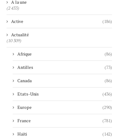
A la une
(2 433)
Active
(186)
Actualité
(10 309)
Afrique
(86)
Antilles
(73)
Canada
(86)
Etats-Unis
(436)
Europe
(290)
France
(781)
Haïti
(142)