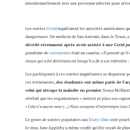
intentionnellement avec une personne infectée pour attra
Les soirées
Covid
inquiétaient les autorités américaines q
dangereuses. Un médecin de San Antonio, dans le Texas, a
décédé récemment après avoir assisté à une
Covid pa
pandémie de
coronavirus
était un canular.
« Il pensait qu’il
choses qui a été déchirante est lorsqu’il a dit à son infirmière : 
Les participants à ces soirées inquiétantes se disputent p
ces événements,
des étudiants ont même parié de l’a
celui qui attrape la maladie en premier
. Sonya McKinst
révélait que les organisateurs «
mettent en place une cagnott
« Cela n’a aucun sens (…) Nous essayons d’interrompre tous l
Ce genre de soirées populaires aux
Etats-Unis
sont pourta
le virus. Jane Appleby a même confié qu’elle voyait de plus