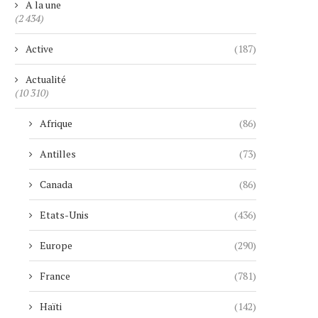
A la une
(2 434)
Active
(187)
Actualité
(10 310)
Afrique
(86)
Antilles
(73)
Canada
(86)
Etats-Unis
(436)
Europe
(290)
France
(781)
Haïti
(142)