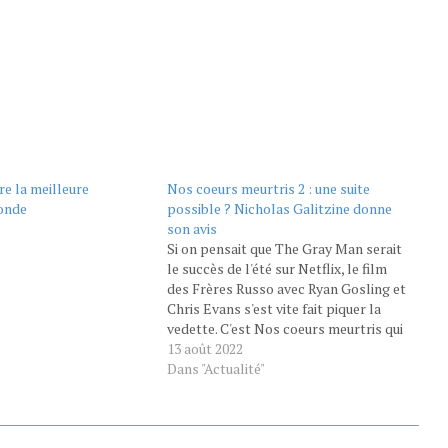
e la meilleure
Nos coeurs meurtris 2 : une suite
monde
possible ? Nicholas Galitzine donne
son avis
"
Si on pensait que The Gray Man serait
le succès de l'été sur Netflix, le film
des Frères Russo avec Ryan Gosling et
Chris Evans s'est vite fait piquer la
vedette. C'est Nos coeurs meurtris qui
lui a volé la place tout en haut du top
13 août 2022
des films les plus vus sur la
Dans "Actualité"
plateforme.…