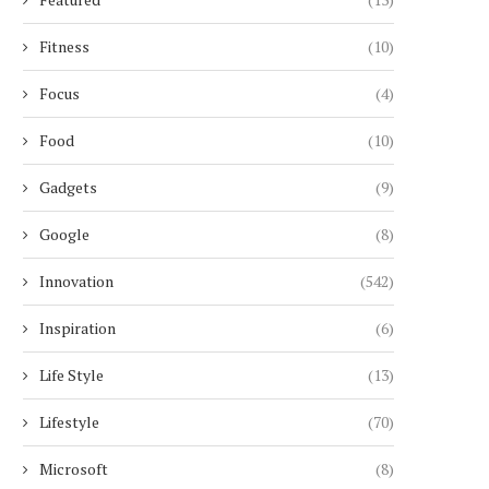
Fitness
(10)
Focus
(4)
Food
(10)
Gadgets
(9)
Google
(8)
Innovation
(542)
Inspiration
(6)
Life Style
(13)
Lifestyle
(70)
CIEL DUBAI MARINA : LE PLUS
UNE RETRAITÉE SUI
Microsoft
(8)
HAUT HÔTEL...
MANIPULÉE PAR UN FAUX 