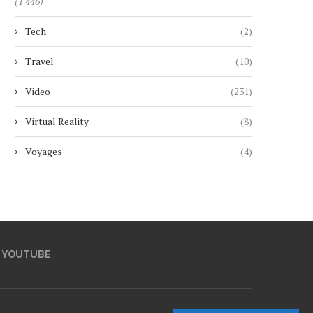
(1 446)
Tech
(2)
Travel
(10)
Video
(231)
Virtual Reality
(8)
Voyages
(4)
YOUTUBE