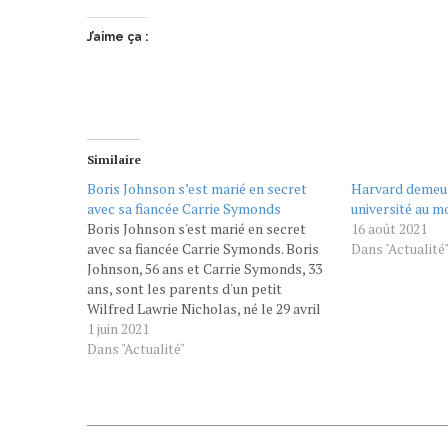
J’aime ça :
Similaire
Boris Johnson s’est marié en secret
Harvard demeur
avec sa fiancée Carrie Symonds
université au 
Boris Johnson s'est marié en secret
16 août 2021
avec sa fiancée Carrie Symonds. Boris
Dans "Actualité
Johnson, 56 ans et Carrie Symonds, 33
ans, sont les parents d'un petit
Wilfred Lawrie Nicholas, né le 29 avril
2020. − AFP LOVE - Le Premier ministre
1 juin 2021
britannique a épousé ce samedi 29 mai
Dans "Actualité"
sa fiancée, Carrie Symonds, au…