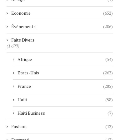
Economie
(652)
Événements
(206)
Faits Divers
(1 699)
Afrique
(54)
Etats-Unis
(262)
France
(285)
Haïti
(58)
Haiti Business
(7)
Fashion
(12)
Featured
(13)