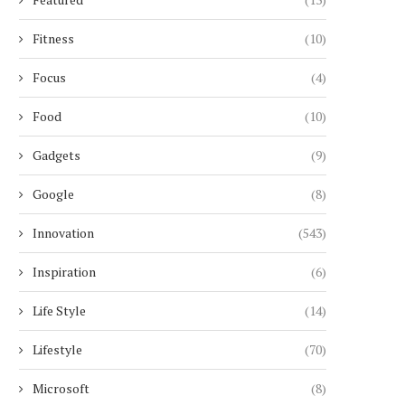
Fitness
(10)
Focus
(4)
Food
(10)
Gadgets
(9)
Google
(8)
Innovation
(543)
Inspiration
(6)
Life Style
(14)
Lifestyle
(70)
CIEL DUBAI MARINA : LE PLUS
UNE RETRAITÉE SUI
Microsoft
(8)
HAUT HÔTEL...
MANIPULÉE PAR UN FAUX 