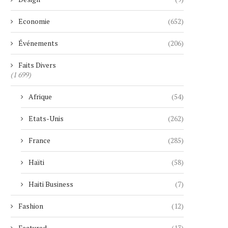
Economie
(652)
Événements
(206)
Faits Divers
(1 699)
Afrique
(54)
Etats-Unis
(262)
France
(285)
Haïti
(58)
Haiti Business
(7)
Fashion
(12)
Featured
(13)