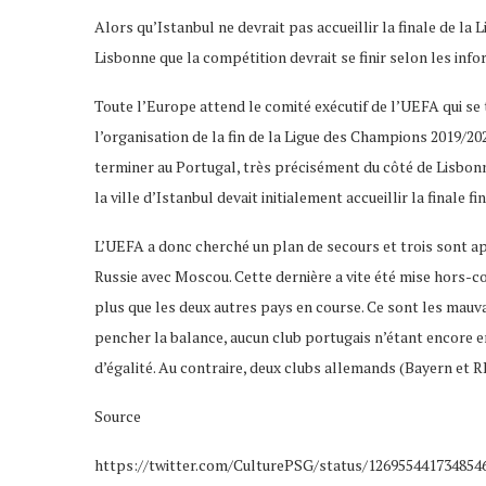
Alors qu’Istanbul ne devrait pas accueillir la finale de la
Lisbonne que la compétition devrait se finir selon les info
Toute l’Europe attend le comité exécutif de l’UEFA qui se t
l’organisation de la fin de la Ligue des Champions 2019/20
terminer au Portugal, très précisément du côté de Lisbonn
la ville d’Istanbul devait initialement accueillir la finale f
L’UEFA a donc cherché un plan de secours et trois sont ap
Russie avec Moscou. Cette dernière a vite été mise hors-co
plus que les deux autres pays en course. Ce sont les mauv
pencher la balance, aucun club portugais n’étant encore en
d’égalité. Au contraire, deux clubs allemands (Bayern et R
Source
https://twitter.com/CulturePSG/status/126955441734854