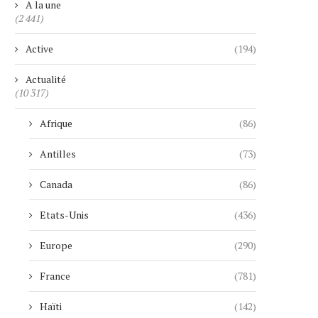
A la une
(2 441)
Active
(194)
Actualité
(10 317)
Afrique
(86)
Antilles
(73)
Canada
(86)
Etats-Unis
(436)
Europe
(290)
France
(781)
Haïti
(142)