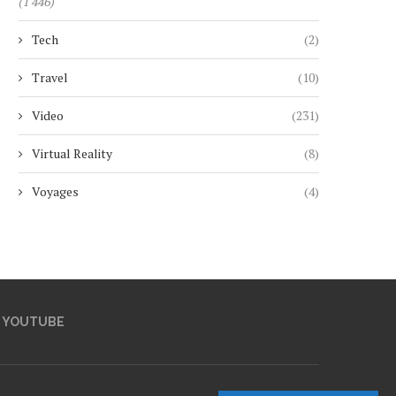
(1 446)
Tech
(2)
Travel
(10)
Video
(231)
Virtual Reality
(8)
Voyages
(4)
YOUTUBE