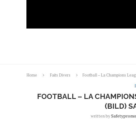
Home
Faits Divers
Football – La Champions Lea
FOOTBALL – LA CHAMPIONS
(BILD) 
written by
Safetyprom