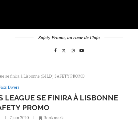
Safety Promo, au cœur de l’info
gue se finira à Lisbonne (BILD) SAFETY PROMO
Faits Divers
 LEAGUE SE FINIRA À LISBONNE
SAFETY PROMO
o
7 juin 2020
Bookmark