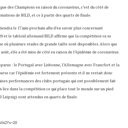
 Ligue des Champions en raison du coronavirus, c’est du côté de
rmations de BILD, et ce à partir des quarts de finale.
iendra le 17 juin prochain afin d’en savoir plus concernant
20 et le tabloïd allemand BILD affirme que la compétition va se
e où plusieurs stades de grande taille sont disponibles. Alors que
in août, elle a été mise de côté en raison de l’épidémie de coronavirus.
parus : le Portugal avec Lisbonne, l’Allemagne avec Francfort et la
urse car l’épidémie est fortement présente et il ne restait donc
aises performances des clubs portugais qui ont possiblement fait
 lice dans la compétition ce qui place tout le monde sur un pied
B Leipzig) sont attendus en quarts de finale.
6562?s=20