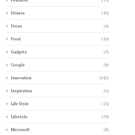
Fitness
(10)
Focus
(4)
Food
(10)
Gadgets
(9)
Google
(8)
Innovation
(542)
Inspiration
(6)
Life Style
(13)
CIEL DUBAI MARINA : LE PLUS
UNE RETRAITÉE SUI
HAUT HÔTEL...
MANIPULÉE PAR UN FAUX 
Lifestyle
(70)
4 janvier 2026
29 novembre 2025
Microsoft
(8)