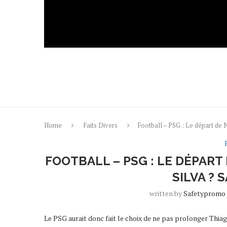
Home
Faits Divers
Football – PSG : Le départ d
FOOTBALL – PSG : LE DÉPAR
SILVA ?
written by
Safetypromo
Le PSG aurait donc fait le choix de ne pas prolonger Thiag