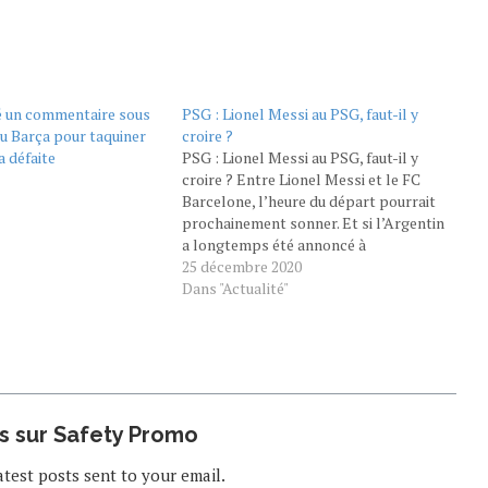
é un commentaire sous
PSG : Lionel Messi au PSG, faut-il y
du Barça pour taquiner
croire ?
a défaite
PSG : Lionel Messi au PSG, faut-il y
croire ? Entre Lionel Messi et le FC
Barcelone, l’heure du départ pourrait
prochainement sonner. Et si l’Argentin
a longtemps été annoncé à
Manchester City pour retrouver Pep
25 décembre 2020
Guardiola, le PSG de Neymar serait
Dans "Actualité"
également un sérieux prétendant pour
La Pulga. Ces…
us sur Safety Promo
atest posts sent to your email.