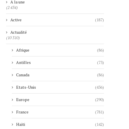
A la une
(2 434)
Active
(187)
Actualité
(10 310)
Afrique
(86)
Antilles
(73)
Canada
(86)
Etats-Unis
(436)
Europe
(290)
France
(781)
Haïti
(142)