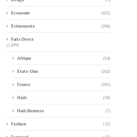
Economie
(652)
Événements
(206)
Faits Divers
(1 699)
Afrique
(54)
Etats-Unis
(262)
France
(285)
Haïti
(58)
Haiti Business
(7)
Fashion
(12)
Featured
(13)