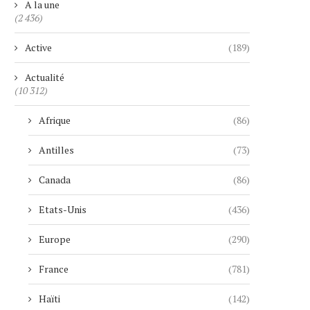
A la une
(2 436)
Active
(189)
Actualité
(10 312)
Afrique
(86)
Antilles
(73)
Canada
(86)
Etats-Unis
(436)
Europe
(290)
France
(781)
Haïti
(142)