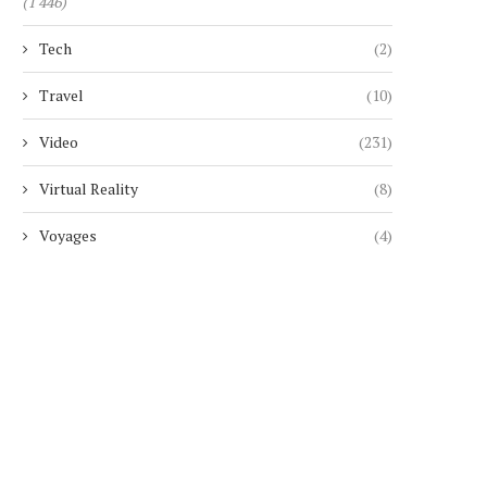
(1 446)
Tech
(2)
Travel
(10)
Video
(231)
Virtual Reality
(8)
CIEL DUBAI MARINA : LE PLUS
UNE RETRAITÉE SUI
HAUT HÔTEL...
MANIPULÉE PAR UN FAUX 
Voyages
(4)
4 janvier 2026
29 novembre 2025