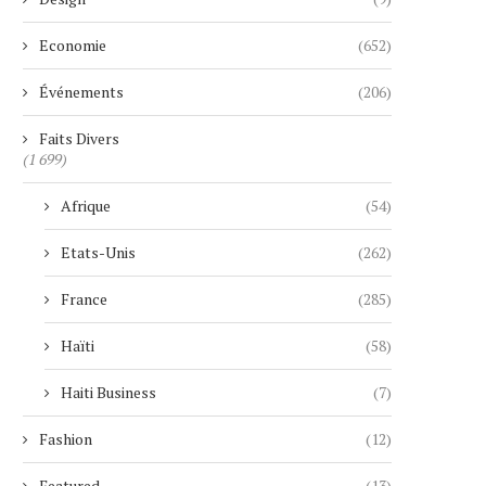
Economie
(652)
Événements
(206)
Faits Divers
(1 699)
Afrique
(54)
Etats-Unis
(262)
France
(285)
Haïti
(58)
Haiti Business
(7)
Fashion
(12)
Featured
(13)