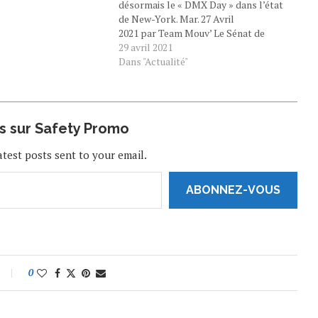
désormais le « DMX Day » dans l’état
de New-York. Mar. 27 Avril
2021 par Team Mouv’ Le Sénat de
l’État de New York a officiellement
29 avril 2021
déclaré le 18 décembre, date
Dans "Actualité"
d’anniversaire de DMX, comme le
« Earl ‘DMX’ Simmons Day » en
l’honneur du rappeur tragiquement…
us sur Safety Promo
atest posts sent to your email.
ABONNEZ-VOUS
0