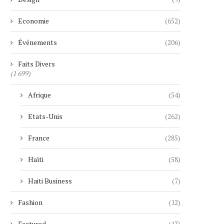
Economie
(652)
Événements
(206)
Faits Divers
(1 699)
Afrique
(54)
Etats-Unis
(262)
France
(285)
Haïti
(58)
Haiti Business
(7)
Fashion
(12)
Featured
(13)