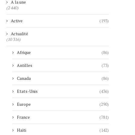
A la une
(2 440)
Active
(193)
Actualité
(10 316)
Afrique
(86)
Antilles
(73)
Canada
(86)
Etats-Unis
(436)
Europe
(290)
France
(781)
Haïti
(142)