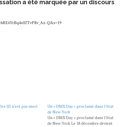
ssation a été marquée par un discours
4?t=hRE6YrBq4s0ZTvPRv_Az-Q&s=19
les III n’est pas mort
Un « DMX Day » proclamé dans l’état
de New-York
"
Un « DMX Day » proclamé dans l’état
de New-York Le 18 décembre devient