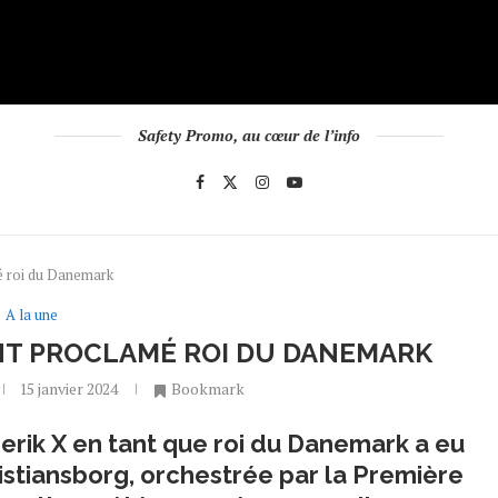
Safety Promo, au cœur de l’info
é roi du Danemark
A la une
ENT PROCLAMÉ ROI DU DANEMARK
15 janvier 2024
Bookmark
derik X en tant que roi du Danemark a eu
ristiansborg, orchestrée par la Première