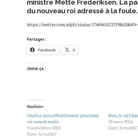
ministre Mette Frederiksen. La pa
du nouveau roi adressé à la foule.
https://twitter.com/afpfr/status/174694152375986208
Partager :
Facebook
X
J’aime ça :
Similaire
Charles sera officiellement proclamé
Non, le roi Char
roi samedi matin
18 mars 2024
9 septembre 2022
Dans "Actualité
Dans "Actualité"