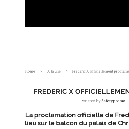
Home
A la une
Frederic X officiellement proclam
FREDERIC X OFFICIELLEM
written by
Safetypromo
La proclamation officielle de Fre
lieu sur le balcon du palais de Ch