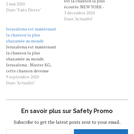
est la chanson la plus
2 mai 2020
écoutée. NEW YORK -
Dans "Faits Divers"
L'artiste le plus joué de
3 décembre 2020
l'année
Dans "Actualité"
sur Spotify ? Globalement: Bad
Jerusalema est maintenant
Bunny . La superstar
la chanson la plus
portoricaine est l'artiste le
shazamée au monde
plus écouté de l'année sur
Jerusalema est maintenant
la plateforme musicale
la chanson la plus
avec 8,3 milliards de
shazamée au monde.
streams…
Jerusalema : Master KG,
cette chanson devenue
virale, tellement elle est
9 septembre 2020
adoptée dans le monde
Dans "Actualité"
entier, pourrait cacher des
douleurs, des peines
infligées par le hitmaker
Master KG à sa désormais
En savoir plus sur Safety Promo
ex-fiancée, Makhadzi.
Makhadzi a-t-elle souffert
Subscribe to get the latest posts sent to your email.
de… Jerusalema ? La
question…