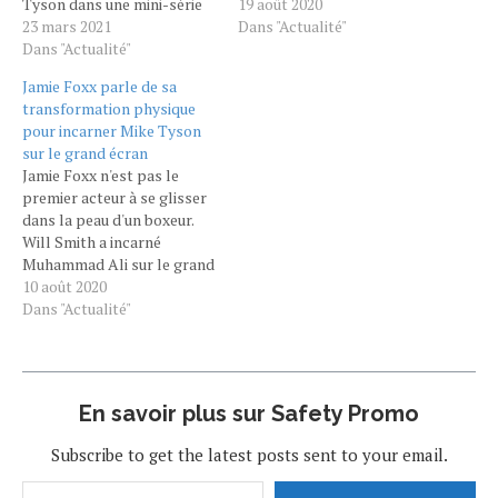
Tyson dans une mini-série
par l'équipe de Sharknado.
19 août 2020
produite par Scorsese. Mar.
23 mars 2021
C'est ce que propose
Dans "Actualité"
23 Mars
Dans "Actualité"
Discovery Channel le 21
2021 par Team Mouv' Le
août 2020 en France à 22h25.
Jamie Foxx parle de sa
7ème art reprend peu à peu
A l'occasion de la 32ème…
transformation physique
des couleurs avec l'annonce
pour incarner Mike Tyson
de nouveaux tournages : le
sur le grand écran
prochain à venir sera une
Jamie Foxx n'est pas le
mini-série produite par…
premier acteur à se glisser
dans la peau d'un boxeur.
Will Smith a incarné
Muhammad Ali sur le grand
écran et Robert De Niro,
10 août 2020
Jack LaMotta dans Raging
Dans "Actualité"
Bull par exemple. Jamie
Foxx va lui interpréter le
charismatique Mike Tyson
pour son prochain film.
En savoir plus sur Safety Promo
L'acteur…
Subscribe to get the latest posts sent to your email.