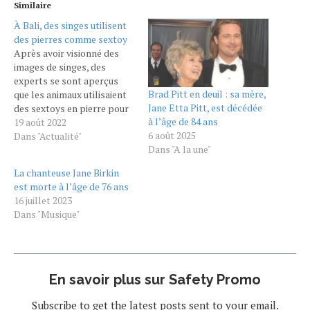
Similaire
À Bali, des singes utilisent
des pierres comme sextoy
Après avoir visionné des
images de singes, des
experts se sont aperçus
Brad Pitt en deuil : sa mère,
que les animaux utilisaient
Jane Etta Pitt, est décédée
des sextoys en pierre pour
à l’âge de 84 ans
se masturber. Les singes
19 août 2022
6 août 2025
de Bali sont parmi les plus
Dans "Actualité"
Dans "A la une"
connus du monde et
beaucoup de visiteurs
La chanteuse Jane Birkin
viennent les observer
est morte à l’âge de 76 ans
chaque année dans leur
16 juillet 2023
milieu naturel. Pourtant,
Dans "Musique"
certains spectateurs
peuvent parfois assister
à…
En savoir plus sur Safety Promo
Subscribe to get the latest posts sent to your email.