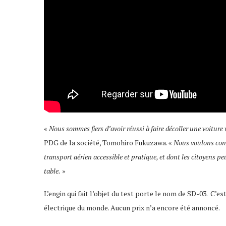
«
Nous sommes fiers d’avoir réussi à faire décol­ler une voiture
PDG de la société, Tomo­hiro Fuku­zawa. «
Nous voulons concr
trans­port aérien acces­sible et pratique, et dont les citoyens p
table.
»
L’en­gin qui fait l’objet du test porte le nom de SD-03. C’est 
élec­trique du monde. Aucun prix n’a encore été annoncé.