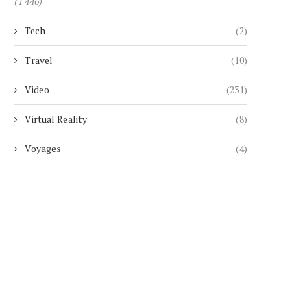
(1 446)
Tech
(2)
GMAIL VA METTRE FIN À L’ENVOI
AYA NAKAMURA ET LE RAP
D’E-MAILS DEPUIS...
ONT OFFICIALISÉ...
Travel
(10)
8 août 2026
7 août 2026
Video
(231)
Virtual Reality
(8)
Voyages
(4)