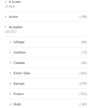
A la une
(2 445)
Active
(198)
Actualité
(10 321)
Afrique
(86)
Antilles
(73)
Canada
(86)
Etats-Unis
(436)
Europe
(290)
France
(781)
Haïti
(142)