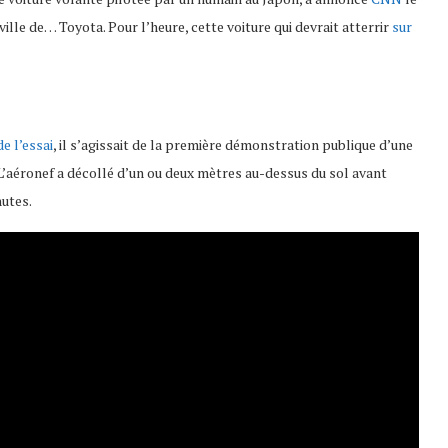
a ville de… Toyota. Pour l’heure, cette voiture qui devrait atter­rir
sur
e l’es­sai
, il s’agis­sait de la première démons­tra­tion publique d’une
 L’aé­ro­nef a décollé d’un ou deux mètres au-dessus du sol avant
nutes.