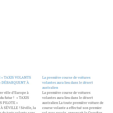
 « TAXIS VOLANTS
La première course de voitures
 » DÉBARQUENT À
volantes aura lieu dans le désert
australien
re ville d’Europe à
La première course de voitures
 du futur ! « TAXIS
volantes aura lieu dans le désert
 PILOTE »
australien La toute première voiture de
SÉVILLE ! Séville, la
course volante a effectué son premier
e de taxis volants sans
vol avec succès, annonçait le Guardian