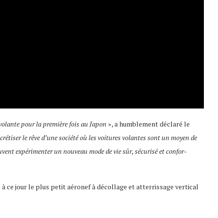
 volante pour la première fois au Japon
», a humble­ment déclaré le
é­ti­ser le rêve d’une société où les voitures volantes sont un moyen de
euvent expé­ri­men­ter un nouveau mode de vie sûr, sécu­risé et confor­
à ce jour le plus petit aéro­nef à décol­lage et atter­ris­sage verti­cal