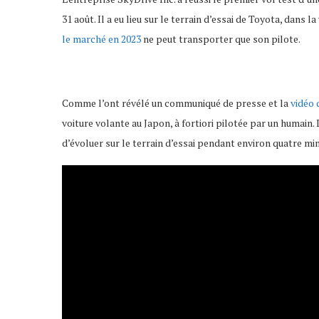
31 août. Il a eu lieu sur le terrain d’es­sai de Toyota, dans l
le marché en 2023
ne peut trans­por­ter que son pilote.
Comme l’ont révélé un commu­niqué de presse et la
vidéo d
voiture volante au Japon, à fortiori pilo­tée par un humain.
d’évo­luer sur le terrain d’es­sai pendant envi­ron quatre mi