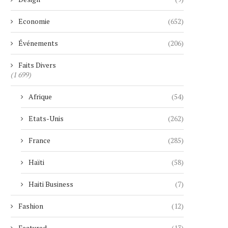
Economie
(652)
Événements
(206)
Faits Divers
(1 699)
Afrique
(54)
Etats-Unis
(262)
France
(285)
Haïti
(58)
Haiti Business
(7)
Fashion
(12)
Featured
(13)