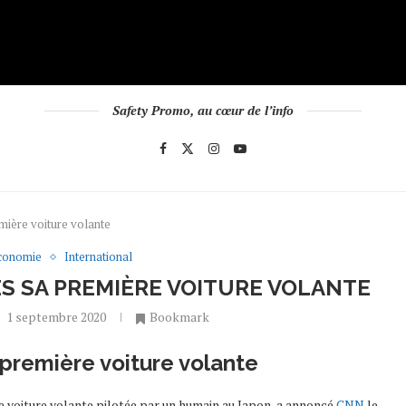
Safety Promo, au cœur de l’info
mière voiture volante
conomie
International
ÈS SA PREMIÈRE VOITURE VOLANTE
1 septembre 2020
Bookmark
première voiture volante
’une voiture volante pilo­tée par un humain au Japon, a annoncé
CNN
le