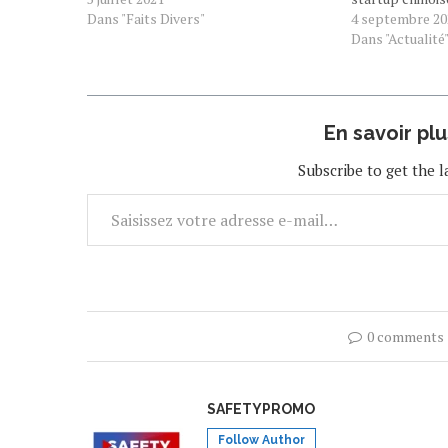
pour soutenir le développement de la
Dans "Faits Divers"
pilote EHang tr
4 septembre 20
voiture volante. Assurances,
gouvernement 
Dans "Actualité
cybersécurité pour le pilotage
mobilité aérienn
autonome ou encore régulation…
autorités espa
feu…
En savoir pl
Subscribe to get the l
0 comments
SAFETYPROMO
Follow Author