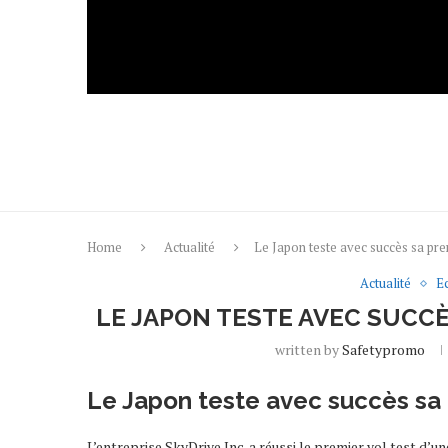
Home
Actualité
Le Japon teste avec succès sa pre
Actualité
E
LE JAPON TESTE AVEC SUCC
written by
Safetypromo
Le Japon teste avec succès sa 
L’en­tre­prise SkyD­rive Inc. a réussi le premier vol test d