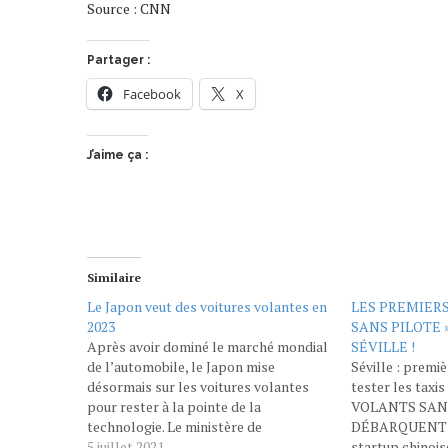
Source : CNN
Partager :
Facebook
X
J’aime ça :
Similaire
Le Japon veut des voitures volantes en
LES PREMIERS
2023
SANS PILOTE
Après avoir dominé le marché mondial
SÉVILLE !
de l’automobile, le Japon mise
Séville : premiè
désormais sur les voitures volantes
tester les taxis
pour rester à la pointe de la
VOLANTS SANS
technologie. Le ministère de
DÉBARQUENT À 
l'Economie a ainsi monté une équipe
5 juillet 2021
startup chinois