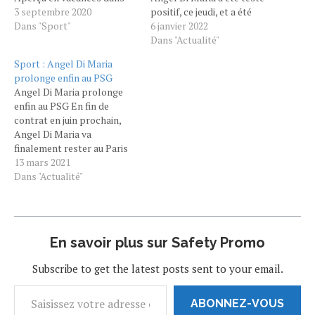
les Baléares en compagnie
3 septembre 2020
positif, ce jeudi, et a été
d'autres joueurs tels que
Dans "Sport"
placé à l’isolement. Même
6 janvier 2022
Marquinhos, Mauri Icardi,
s’il est asymptomatique, il
Dans "Actualité"
Keylor Navas, Ander
va manquer le choc de la
Sport : Angel Di Maria
Herrera, Angel Di Maria ou
20e journée de Ligue 1,
prolonge enfin au PSG
encore Leandro
dimanche, à Lyon. LIRE…
Angel Di Maria prolonge
Paredes, Neymar a appris à
enfin au PSG En fin de
son retour à…
contrat en juin prochain,
Angel Di Maria va
finalement rester au Paris
SG. L'Argentin vient de
13 mars 2021
prolonger son bail d'une
Dans "Actualité"
saison et est désormais lié
au champion de France
jusqu'en 2022. Alors que le
mercato estival n'a pas
En savoir plus sur Safety Promo
encore ouvert…
Subscribe to get the latest posts sent to your email.
ABONNEZ-VOUS