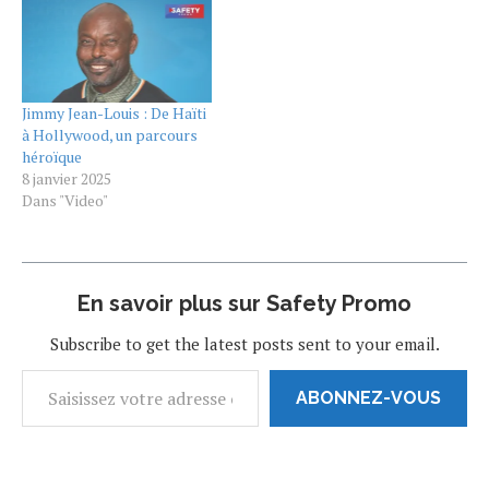
l’acteur Jimmy Jean-Louis,
inspirant d'un homme ayant
avec qui elle coprésente la
surmonté de nombreux
cérémonie de clôture.
obstacles pour atteindre
https://twitter.com/France24_fr/status/1407351387533594625?
les sommets du cinéma
s=19 Né en…
international. Dans ce livre,
Jimmy Jean-Louis : De Haïti
publié par…
à Hollywood, un parcours
héroïque
8 janvier 2025
Dans "Video"
En savoir plus sur Safety Promo
Subscribe to get the latest posts sent to your email.
ABONNEZ-VOUS