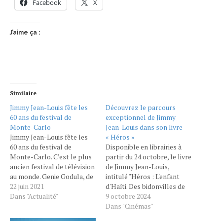
Facebook
X
J’aime ça :
Similaire
Jimmy Jean-Louis fête les
Découvrez le parcours
60 ans du festival de
exceptionnel de Jimmy
Monte-Carlo
Jean-Louis dans son livre
Jimmy Jean-Louis fête les
« Héros »
60 ans du festival de
Disponible en librairies à
Monte-Carlo. C’est le plus
partir du 24 octobre, le livre
ancien festival de télévision
de Jimmy Jean-Louis,
au monde. Genie Godula, de
intitulé "Héros : L'enfant
notre canal anglophone,
22 juin 2021
d'Haïti. Des bidonvilles de
est à Monaco pour cette
Dans "Actualité"
Port-au-Prince aux étoiles
9 octobre 2024
édition anniversaire. Elle
d'Hollywood", est un
Dans "Cinémas"
reçoit pour "À l’Affiche"
témoignage poignant et