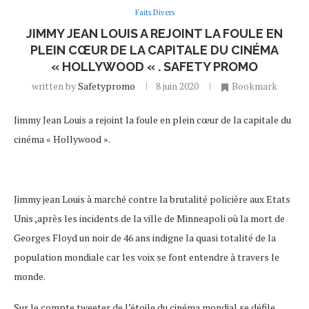
Faits Divers
JIMMY JEAN LOUIS A REJOINT LA FOULE EN
PLEIN CŒUR DE LA CAPITALE DU CINÉMA
« HOLLYWOOD « . SAFETY PROMO
written by
Safetypromo
8 juin 2020
Bookmark
Jimmy Jean Louis a rejoint la foule en plein cœur de la capitale du
cinéma « Hollywood ».
Jimmy jean Louis à marché contre la brutalité policière aux Etats
Unis ,après les incidents de la ville de Minneapoli où la mort de
Georges Floyd un noir de 46 ans indigne la quasi totalité de la
population mondiale car les voix se font entendre à travers le
monde.
Sur le compte tweeter de l’étoile du cinéma mondial se défile