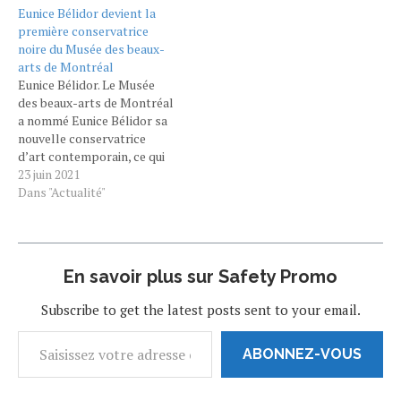
canadien, Haïtien d'origine,
Eunice Bélidor devient la
a découvert la peinture à
première conservatrice
quinze ans. Il rejoint sa
noire du Musée des beaux-
grand-mère qui vit à
arts de Montréal
Montréal pour y
Eunice Bélidor. Le Musée
commencer des études
des beaux-arts de Montréal
d'art qu'il…
a nommé Eunice Bélidor sa
nouvelle conservatrice
d’art contemporain, ce qui
en fait la première
23 juin 2021
conservatrice noire à
Dans "Actualité"
temps plein des 161 ans
d’histoire de l’institution.
« Quand je venais au musée,
la plupart des gens qui me
En savoir plus sur Safety Promo
ressemblent travaillaient
dans la sécurité…
Subscribe to get the latest posts sent to your email.
ABONNEZ-VOUS