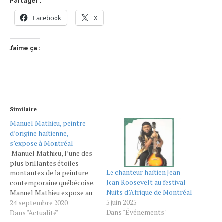
Partager :
Facebook
X
J’aime ça :
Similaire
Manuel Mathieu, peintre
d’origine haïtienne,
s’expose à Montréal
Manuel Mathieu, l’une des
plus brillantes étoiles
Le chanteur haïtien Jean
montantes de la peinture
Jean Roosevelt au festival
contemporaine québécoise.
Nuits d’Afrique de Montréal
Manuel Mathieu expose au
5 juin 2025
Musée des Beaux Arts de
24 septembre 2020
Dans "Événements"
Montréal. Cet artiste
Dans "Actualité"