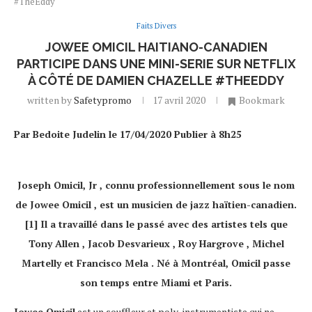
#TheEddy
Faits Divers
JOWEE OMICIL HAITIANO-CANADIEN
PARTICIPE DANS UNE MINI-SERIE SUR NETFLIX
À CÔTÉ DE DAMIEN CHAZELLE #THEEDDY
written by
Safetypromo
17 avril 2020
Bookmark
Par Bedoite Judelin le 17/04/2020 Publier à 8h25
Joseph Omicil, Jr , connu professionnellement sous le nom
de Jowee Omicil , est un musicien de jazz haïtien-canadien.
[1] Il a travaillé dans le passé avec des artistes tels que
Tony Allen , Jacob Desvarieux , Roy Hargrove , Michel
Martelly et Francisco Mela . Né à Montréal, Omicil passe
son temps entre Miami et Paris.
Jowee Omicil
est un souffleur et poly-instrumentiste qui ne