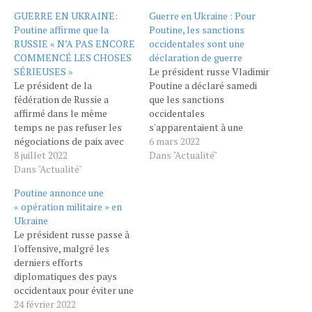
GUERRE EN UKRAINE:
Guerre en Ukraine : Pour
Poutine affirme que la
Poutine, les sanctions
RUSSIE « N’A PAS ENCORE
occidentales sont une
COMMENCÉ LES CHOSES
déclaration de guerre
SÉRIEUSES »
Le président russe Vladimir
Le président de la
Poutine a déclaré samedi
fédération de Russie a
que les sanctions
affirmé dans le même
occidentales
temps ne pas refuser les
s'apparentaient à une
négociations de paix avec
guerre, alors que ses
6 mars 2022
l'Ukraine. La Russie n'a "pas
8 juillet 2022
troupes poursuivaient leur
Dans "Actualité"
encore commencé les
Dans "Actualité"
assaut contre l'Ukraine, où
choses sérieuses" en
des évacuations de civils
Poutine annonce une
Ukraine, où elle mène
ont été suspendues. La
« opération militaire » en
depuis fin février une vaste
Russie et l'Ukraine
Ukraine
offensive militaire, a affirmé
s'accusent mutuellement
Le président russe passe à
jeudi le président Vladimir
de ne pas assurer les
l'offensive, malgré les
Poutine,…
conditions nécessaires
derniers efforts
pour que les civils…
diplomatiques des pays
occidentaux pour éviter une
guerre. INTERNATIONAL -
24 février 2022