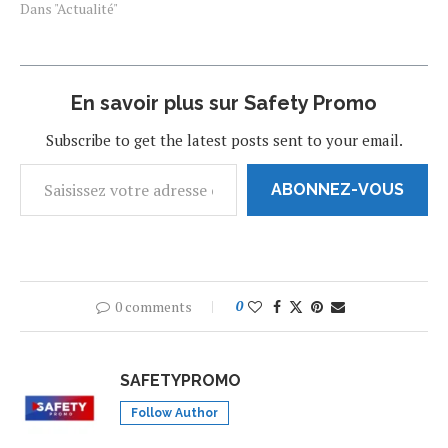
Le président russe Vladimir
Dans "Actualité"
Poutine a annoncé jeudi une
opération militaire en
Ukraine pour défendre les
séparatistes de l’est du
En savoir plus sur Safety Promo
pays. “J’ai pris la décision
d’une opération militaire”,
Subscribe to get the latest posts sent to your email.
a-t-il dit…
ABONNEZ-VOUS
0 comments
0
SAFETYPROMO
Follow Author