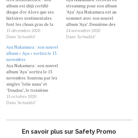
album est déjà certifié
streaming pour son album
disque d'or Alors que ses
"Aya" Aya Nakamura est au
histoires sentimentales
sommet avec son nouvel
font les choux gras de la
album "Aya". Deuxième des
presse gossip, Aya
15 décembre 2020
meilleures ventes en
24 novembre 2020
Nakamura cartonne avec
Dans "Actualité"
France, le disque explose
Dans "Actualité"
son dernier album intitulé
les compteurs en
Aya Nakamura : son nouvel
tout simplement "Aya". Il
streaming, chez nous
album « Aya » sortira le 13
faut dire que la chanteuse
comme dans le reste du
novembre
d’Aulnay-sous-Bois a réuni
monde sur les plateformes
Aya Nakamura : son nouvel
tous les ingrédients pour
Spotify, Deezer et Apple
album "Aya" sortira le 13
que chaque morceau…
Music. Pure Charts…
novembre. Soutenu par les
singles "Jolie nana" et
"Doudou", le troisième
album d'Aya Nakamura est
15 octobre 2020
l'une des sorties les plus
Dans "Actualité"
attendues de cette fin
d'année. Bonne nouvelle :
"Aya" sortira le 13
novembre. Regardez la
En savoir plus sur Safety Promo
vidéo où la chanteuse