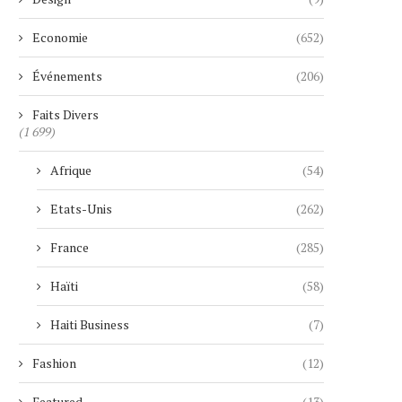
Economie
(652)
Événements
(206)
Faits Divers
(1 699)
Afrique
(54)
Etats-Unis
(262)
France
(285)
Haïti
(58)
Haiti Business
(7)
Fashion
(12)
Featured
(13)