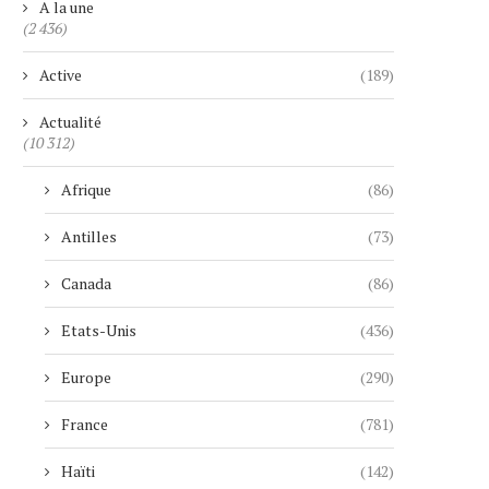
A la une
(2 436)
Active
(189)
Actualité
(10 312)
Afrique
(86)
Antilles
(73)
Canada
(86)
Etats-Unis
(436)
Europe
(290)
France
(781)
Haïti
(142)