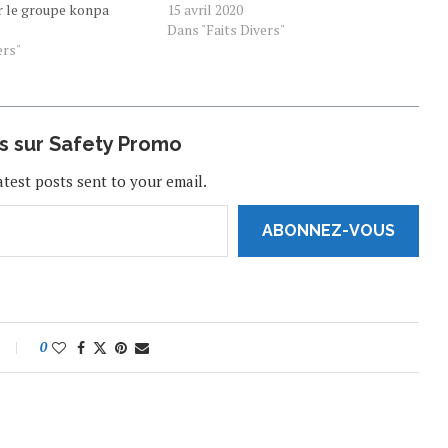
ar le groupe konpa
promesses non tenues par les fans.
15 avril 2020
tal Bernard Mevs suite
Konpa kreyol était la groupe affiché ce
Dans "Faits Divers"
fond lors de la séance
ers"
11 Avril dans ce live performance
11 Avril…
presenté…
us sur Safety Promo
atest posts sent to your email.
ABONNEZ-VOUS
0