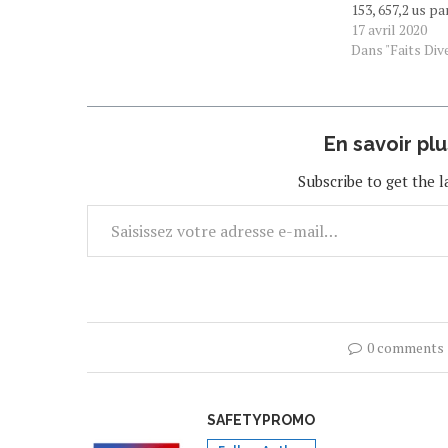
153, 657,2 us p
kreyòl à l'hôpi
17 avril 2020
au collecte de 
Dans "Faits Div
live du Samedi 
En savoir pl
Subscribe to get the l
0 comments
SAFETYPROMO