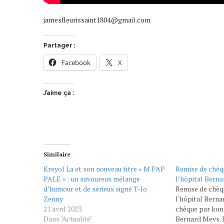
jamesfleurissaint1804@gmail.com
Partager :
Facebook
X
J’aime ça :
Similaire
Kreyol La et son nouveau titre « M PAP
Remise de chèq
PALE » : un savoureux mélange
l’hôpital Bern
d’humour et de sérieux signé T-Jo
Remise de chèq
Zenny
l'hôpital Bern
21 avril 2023
chèque par konp
Dans "Actualité"
Bernard Mevs. 