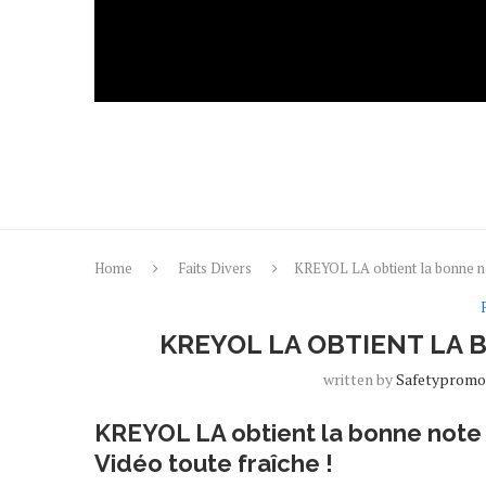
Home
Faits Divers
KREYOL LA obtient la bonne 
KREYOL LA OBTIENT LA 
written by
Safetyprom
KREYOL LA obtient la bonne note
Vidéo toute fraîche !