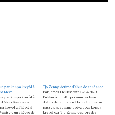
ue par konpa kreyòl à
Tjo Zenny victime d’abus de confiance.
ard Mevs
Par James Fleurissaint 15/04/2020
ue par konpa kreyòl à
Publier à 19h50 Tjo Zenny victime
ard Mevs Remise de
d'abus de confiance. Ha oui tout ne se
a kreyòl à l'hôpital
passe pas comme prévu pour konpa
Remise d'un chèque de
kreyol car TJo Zenny deplore des