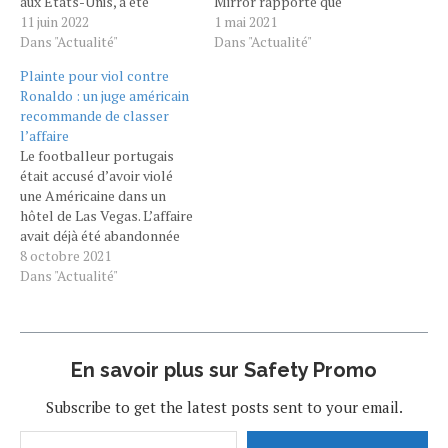
aux États-Unis, a été
Mirror rapporte que
classée sans suite par une
11 juin 2022
Kathryn Mayorga, la femme
1 mai 2021
juge américaine. La justice
Dans "Actualité"
qui accuse Cristiano
Dans "Actualité"
américaine avait décidé de
Ronaldo de l'avoir violée en
Plainte pour viol contre
ne pas suivre le joueur en
2009, lui réclamerait 64
Ronaldo : un juge américain
2019 au pénal, faute de
millions d'euros. Entre 2018
recommande de classer
preuves. La plainte au civil
et 2019, une affaire de viol
l’affaire
pour viol contre…
secoue la planète foot: le…
Le footballeur portugais
était accusé d’avoir violé
une Américaine dans un
hôtel de Las Vegas. L’affaire
avait déjà été abandonnée
au pénal. Le Monde avec
8 octobre 2021
AFP La plainte d’une
Dans "Actualité"
Américaine accusant le
footballeur portugais
Cristiano Ronaldo de
l’avoir violée en 2009 dans
En savoir plus sur Safety Promo
un hôtel de Las Vegas doit
être classée sans suite en…
Subscribe to get the latest posts sent to your email.