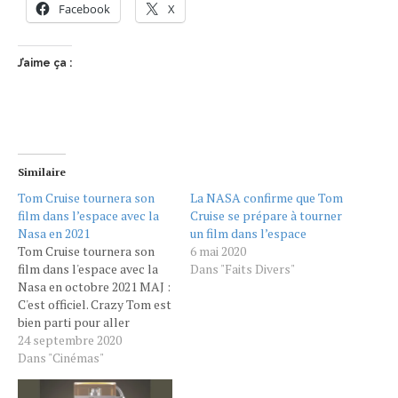
Facebook
X
J’aime ça :
Similaire
Tom Cruise tournera son
La NASA confirme que Tom
film dans l’espace avec la
Cruise se prépare à tourner
Nasa en 2021
un film dans l’espace
Tom Cruise tournera son
6 mai 2020
film dans l'espace avec la
Dans "Faits Divers"
Nasa en octobre 2021 MAJ :
C'est officiel. Crazy Tom est
bien parti pour aller
tourner un film dans
24 septembre 2020
l'espace avec le réalisateur
Dans "Cinémas"
Doug Liman qui l'a déjà
dirigé dans Edge Of