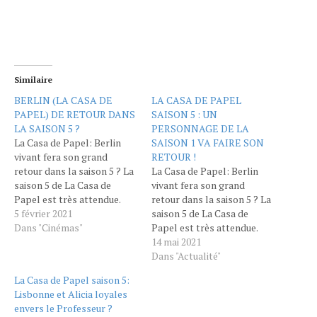
Similaire
BERLIN (LA CASA DE
LA CASA DE PAPEL
PAPEL) DE RETOUR DANS
SAISON 5 : UN
LA SAISON 5 ?
PERSONNAGE DE LA
La Casa de Papel: Berlin
SAISON 1 VA FAIRE SON
vivant fera son grand
RETOUR !
retour dans la saison 5 ? La
La Casa de Papel: Berlin
saison 5 de La Casa de
vivant fera son grand
Papel est très attendue.
retour dans la saison 5 ? La
Quelques infos
5 février 2021
saison 5 de La Casa de
commencent même à fuiter.
Dans "Cinémas"
Papel est très attendue.
D'ailleurs, Berlin fera-t-il
Quelques infos
14 mai 2021
son grand retour ? Depuis
commencent même à fuiter.
Dans "Actualité"
le début de Casa de Papel,
D'ailleurs, Berlin fera-t-il
La Casa de Papel saison 5:
les téléspectateurs sont
son grand retour ? Depuis
Lisbonne et Alicia loyales
très attachés…
le début de Casa de Papel,
envers le Professeur ?
les téléspectateurs sont