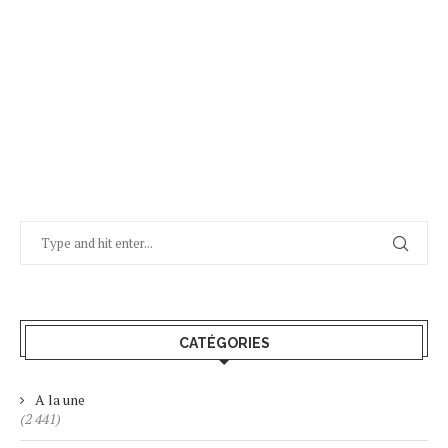
CATÉGORIES
A la une
(2 441)