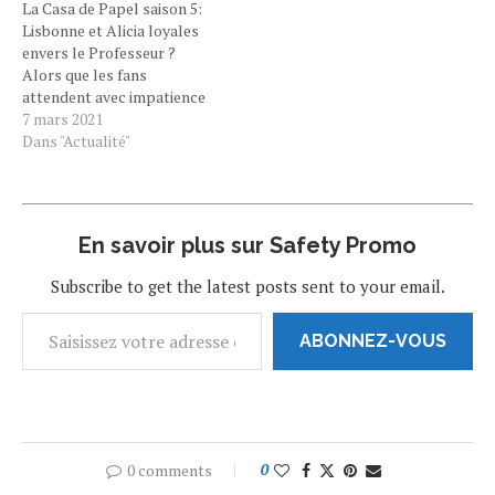
La Casa de Papel saison 5:
très attachés…
Lisbonne et Alicia loyales
envers le Professeur ?
Alors que les fans
attendent avec impatience
la saison 5 de La Casa de
7 mars 2021
Papel, certains se
Dans "Actualité"
demandent si Lisbonne va
trahir le Professeur ! Alors
que la saison 4 de La Casa
de Papel est sortie il…
En savoir plus sur Safety Promo
Subscribe to get the latest posts sent to your email.
ABONNEZ-VOUS
0 comments
0